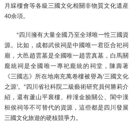
月綵樓會等各級三國文化相關非物質文化遺産
40余項。
“四川擁有大量全國乃至全球唯一性三國資
源。比如，成都武侯祠是中國唯一君臣合祀祠
廟，大邑趙雲墓是全國唯一趙雲真墓，白馬關
龐統祠是全國唯一專祀龐統的祠堂，陳壽著
《三國志》所在地南充萬卷樓被譽為‘三國文化
之源’。”四川省社科院二級藝術研究員何勝莉介
紹，還有蘆山平襄樓、梓潼金臉關公、閬中漢
桓侯祠等不可替代的資源，這些都是四川發展
三國文化旅遊的硬核競爭力。