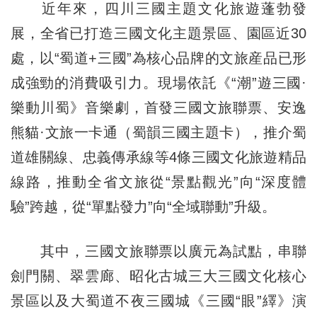
近年來，四川三國主題文化旅遊蓬勃發
展，全省已打造三國文化主題景區、園區近30
處，以“蜀道+三國”為核心品牌的文旅産品已形
成強勁的消費吸引力。現場依託《“潮”遊三國·
樂動川蜀》音樂劇，首發三國文旅聯票、安逸
熊貓·文旅一卡通（蜀韻三國主題卡），推介蜀
道雄關線、忠義傳承線等4條三國文化旅遊精品
線路，推動全省文旅從“景點觀光”向“深度體
驗”跨越，從“單點發力”向“全域聯動”升級。
其中，三國文旅聯票以廣元為試點，串聯
劍門關、翠雲廊、昭化古城三大三國文化核心
景區以及大蜀道不夜三國城《三國“眼”繹》演