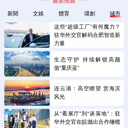
最新推薦
新聞
文娛
體育
環創
城市
这些“超级工厂”有何魔力？
驻华外交官解码合肥智造新
力量
生态守护 持续解锁高颜
值“重庆蓝”
连云港：高空瞭望 赏海滨
风光
从“看展厅”到“谈落地”：驻
华外交官在皖抛出合作橄榄