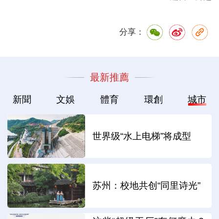
分享：
最新推薦
新聞
文娛
體育
環創
城市
世界级“水上电梯”将成型
苏州：校地共创“同里诗光”