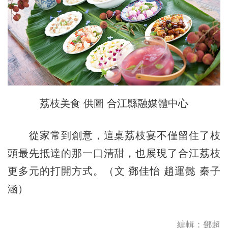
荔枝美食 供圖 合江縣融媒體中心
從家常到創意，這桌荔枝宴不僅留住了枝
頭最先抵達的那一口清甜，也展現了合江荔枝
更多元的打開方式。（文 鄧佳怡 趙運懿 秦子
涵）
編輯：鄧超