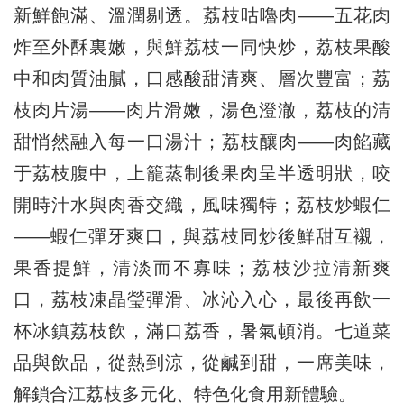
新鮮飽滿、溫潤剔透。荔枝咕嚕肉——五花肉
炸至外酥裏嫩，與鮮荔枝一同快炒，荔枝果酸
中和肉質油膩，口感酸甜清爽、層次豐富；荔
枝肉片湯——肉片滑嫩，湯色澄澈，荔枝的清
甜悄然融入每一口湯汁；荔枝釀肉——肉餡藏
于荔枝腹中，上籠蒸制後果肉呈半透明狀，咬
開時汁水與肉香交織，風味獨特；荔枝炒蝦仁
——蝦仁彈牙爽口，與荔枝同炒後鮮甜互襯，
果香提鮮，清淡而不寡味；荔枝沙拉清新爽
口，荔枝凍晶瑩彈滑、冰沁入心，最後再飲一
杯冰鎮荔枝飲，滿口荔香，暑氣頓消。七道菜
品與飲品，從熱到涼，從鹹到甜，一席美味，
解鎖合江荔枝多元化、特色化食用新體驗。