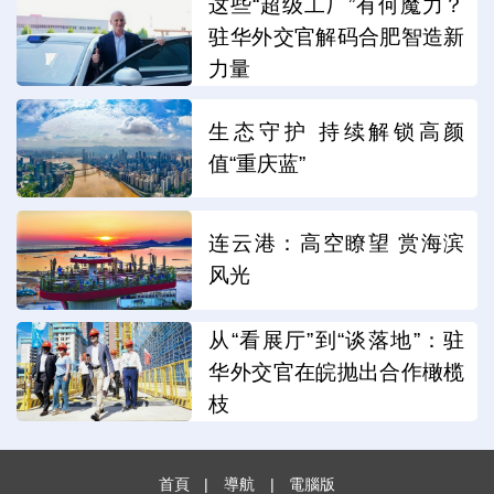
这些“超级工厂”有何魔力？
驻华外交官解码合肥智造新
力量
生态守护 持续解锁高颜
值“重庆蓝”
连云港：高空瞭望 赏海滨
风光
从“看展厅”到“谈落地”：驻
华外交官在皖抛出合作橄榄
枝
首頁
|
導航
|
電腦版