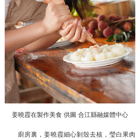
姜曉霞在製作美食 供圖 合江縣融媒體中心
廚房裏，姜曉霞細心剝殼去核，瑩白果肉