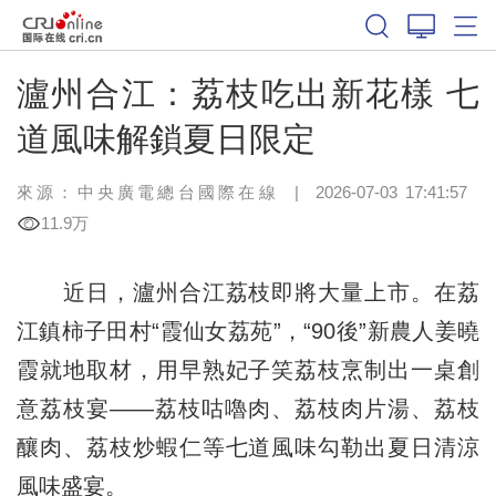
瀘州合江：荔枝吃出新花樣 七
道風味解鎖夏日限定
來源：中央廣電總台國際在線
|
2026-07-03 17:41:57
11.9万
近日，瀘州合江荔枝即將大量上市。在荔
江鎮柿子田村“霞仙女荔苑”，“90後”新農人姜曉
霞就地取材，用早熟妃子笑荔枝烹制出一桌創
意荔枝宴——荔枝咕嚕肉、荔枝肉片湯、荔枝
釀肉、荔枝炒蝦仁等七道風味勾勒出夏日清涼
風味盛宴。