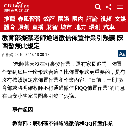
推薦
春風習習
銳評
國際
國內
評論
視頻
文娛
體育
原創
直播
財智
城市
地方
環創
汽車
教育部擬禁老師通過微信佈置作業引熱議 陝
西暫無此規定
西部網
2019-02-15 16:30:17
“老師某天沒在群裏發作業，還有家長追問。佈置
作業到底用什麼形式合適？比佈置形式更重要的，是有
沒有按照規定來佈置作業和作業內容。”日前，一則“教
育部或將明確教師不得通過微信和QQ佈置作業”的消息
在西安小學家長圈裏引發了熱議。
事件起因
教育部：將明確不得通過微信和QQ佈置作業