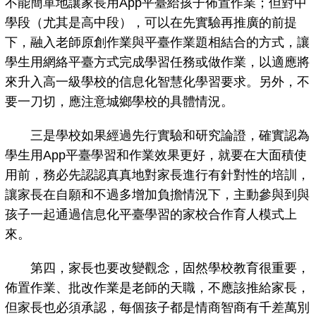
不能簡單地讓家長用App平臺給孩子佈置作業；但對中
學段（尤其是高中段），可以在先實驗再推廣的前提
下，融入老師原創作業與平臺作業題相結合的方式，讓
學生用網絡平臺方式完成學習任務或做作業，以適應將
來升入高一級學校的信息化智慧化學習要求。另外，不
要一刀切，應注意城鄉學校的具體情況。
三是學校如果經過先行實驗和研究論證，確實認為
學生用App平臺學習和作業效果更好，就要在大面積使
用前，務必先認認真真地對家長進行有針對性的培訓，
讓家長在自願和不過多增加負擔情況下，主動參與到與
孩子一起通過信息化平臺學習的家校合作育人模式上
來。
第四，家長也要改變觀念，固然學校教育很重要，
佈置作業、批改作業是老師的天職，不應該推給家長，
但家長也必須承認，每個孩子都是情商智商有千差萬別