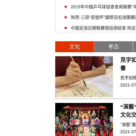
2019年中國乒乓球協會會員聯賽
陝西·三原“周瑩杯”國際羽毛球團
中國足協召開聯賽階段總結會 陝足
文化
考古
見字如
書
見字如
2021-07
“演藝
文化交
“演藝”
2021-07