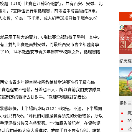
組（U16）比賽在江蘇常州進行，共有西安、安徽、北
規則，7支隊伍進行單循環賽，前兩名爭奪最後的冠軍。
人次數，分為上下半場，成人組手球項目每半場各30分
展示了強大的實力，6場比賽全部取得了勝利，其中5
有上雙的比賽是面對安徽，而最終西安市青少年體育學
了10：14不敵西安市青少年體育學校隊之外，循環賽階
紀念耀
年·“
安市青少年體育學校隊教練針對決賽進行了精心佈
比賽過程並不輕鬆，分差也不大，所以賽前我們要求隊員
按照制定的戰術去拼對手。”教練李海鷹對記者説。
相約三
態較快，上半場結束時以12：6領先。不過，下半場開
第
小到只有3分。“隊員們可能是覺得領先的分數較多，所以
2
手連連得分後又有些緊張。”李海鷹告訴記者，在優勢逐
以
停時我們鼓勵大家大膽進攻，放開手腳不要有包袱，讓她