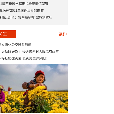
021灃西新城半程馬拉松賽激情開賽
永興坊杯”2021年迷你馬拉鬆開賽
安曲江新區：攻堅摘窮帽 黨旗別樣紅
民生
更多+
安立體化公交體系形成
明天氣晴好為主 後天陝西省大降溫有雨雪
戶接反鍋爐管道 氣管裏流進5噸水