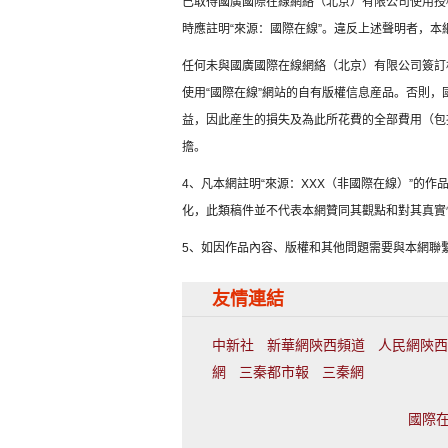
已取得國廣國際在線網絡（北京）有限公司使用授
時應註明“來源：國際在線”。違反上述聲明者，本
任何未與國廣國際在線網絡（北京）有限公司簽訂
使用“國際在線”網站的自有版權信息産品。否則
益，因此産生的損失及為此所花費的全部費用（包
擔。
4、凡本網註明“來源：XXX（非國際在線）”的
化，此類稿件並不代表本網贊同其觀點和對其真實
5、如因作品內容、版權和其他問題需要與本網聯
友情連結
中新社
新華網陝西頻道
人民網陝西
網
三秦都市報
三秦網
國際在