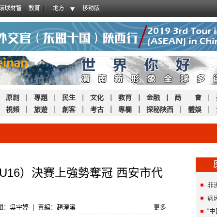
環球財智
教育
地方
移動版
｜
原創
｜
專題
｜
民生
｜
文化
｜
教育
｜
金融
｜
商 會
｜
｜
視頻
｜
旅遊
｜
創客
｜
考古
｜
專欄
｜
探秘陝西
｜
體娛
｜
U16）決賽上強勢奪冠 西安市代
非
病
輯：吳宇婷
|
責編：趙瀅溪
更多
“