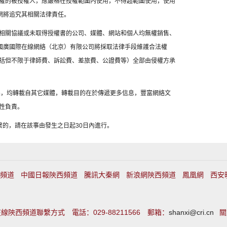
權的被授權人，應嚴格在授權範圍內使用，不得超範圍使用，使用
網將追究其相關法律責任。
相關協議或未取得授權書的公司、媒體、網站和個人均無權銷售、
，國廣國際在線網絡（北京）有限公司將採取法律手段維護合法權
括但不限于律師費、訴訟費、差旅費、公證費等）全部由侵權方承
作品，均轉載自其它媒體，轉載目的在於傳遞更多信息，豐富網絡文
性負責。
繫的，請在該事由發生之日起30日內進行。
頻道
中國日報陝西頻道
騰訊大秦網
新浪網陝西頻道
鳳凰網
西安
線陝西頻道聯繫方式 電話：029-88211566 郵箱：
shanxi@cri.cn
關