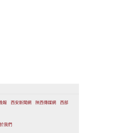
晚報
西安新聞網
陝西傳媒網
西部
於我們