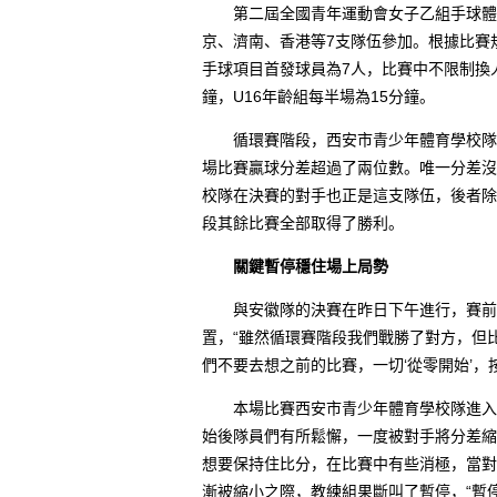
第二屆全國青年運動會女子乙組手球體校
京、濟南、香港等7支隊伍參加。根據比賽
手球項目首發球員為7人，比賽中不限制換
鐘，U16年齡組每半場為15分鐘。
循環賽階段，西安市青少年體育學校隊就
場比賽贏球分差超過了兩位數。唯一分差沒
校隊在決賽的對手也正是這支隊伍，後者除
段其餘比賽全部取得了勝利。
關鍵暫停穩住場上局勢
與安徽隊的決賽在昨日下午進行，賽前西
置，“雖然循環賽階段我們戰勝了對方，但
們不要去想之前的比賽，一切‘從零開始’，
本場比賽西安市青少年體育學校隊進入狀
始後隊員們有所鬆懈，一度被對手將分差縮
想要保持住比分，在比賽中有些消極，當對
漸被縮小之際，教練組果斷叫了暫停，“暫