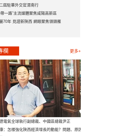
二屆駐華外交官渭南行
一帶一路”主流媒體聚焦咸陽高新區
麗70年 見證新陝西 網眼聚焦領頭雁
專欄
更多+
德電氣全球執行副總裁、中國區總裁尹正
康：怎樣強化陝西經濟增長的動能？問題、原因