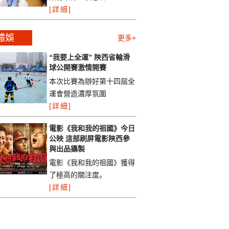
[詳細]
體娛
更多+
“我要上全運” 陝西省輪滑
球公開賽激情開賽
本次比賽為辦好第十四屆全
運會營造濃厚氛圍
[詳細]
電影《我和我的祖國》今日
公映 這部刷屏電影陝西參
與出品攝製
電影《我和我的祖國》獲得
了極高的關注度。
[詳細]