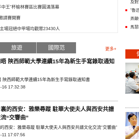
及對
“羊中王”杯榆林賽區比賽圓滿落幕
“魯
體邀請賽開賽
弄顛
馬慧
主場冠絕中甲場均觀眾23430人
旅遊
國際范
更多+
晤 陝西師範大學連續15年為新生手寫錄取通知
晤 陝西師範大學連續15年為新生手寫錄取通知書
-16 17:32:38
”裏的西安：雅樂尋蹤 駐華大使夫人與西安共譜
流“交響曲”
裏的西安：雅樂尋蹤 駐華大使夫人與西安共譜文化交流“交響曲”
-11 17:07:56