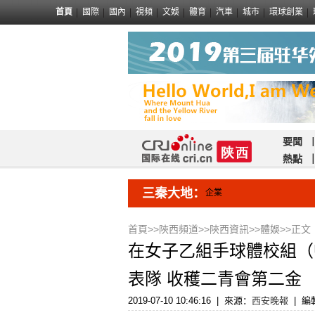
首頁
國際
國內
視頻
文娛
體育
汽車
城市
環球創業
要聞
熱點
三秦大地：
企業
首頁
>>
陝西頻道
>>
陝西資訊
>>
體娛
>>正文
在女子乙組手球體校組（
表隊 收穫二青會第二金
2019-07-10 10:46:16
|
來源：
西安晚報
|
編