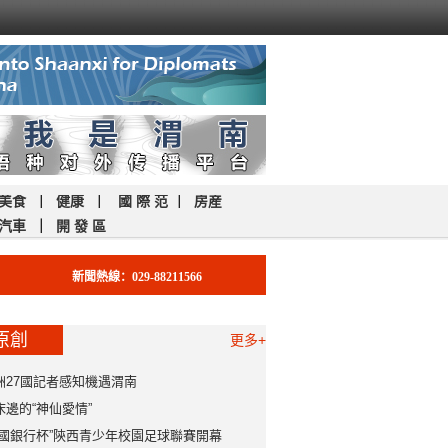
美食
｜
健康
｜
國 際 范
｜
房産
汽車
｜
開 發 區
新聞熱線：029-88211566
原創
更多+
洲27國記者感知機遇渭南
床邊的“神仙愛情”
中國銀行杯”陝西青少年校園足球聯賽開幕