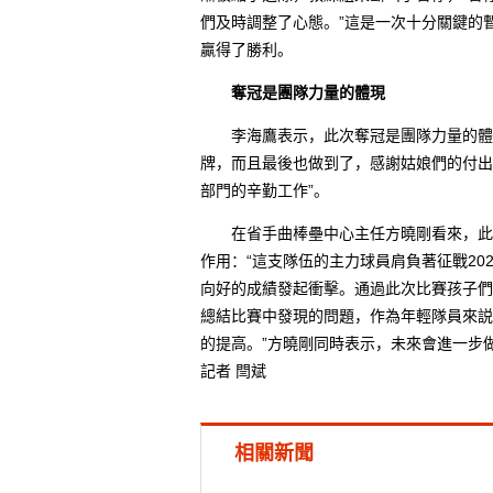
們及時調整了心態。”這是一次十分關鍵的暫
贏得了勝利。
奪冠是團隊力量的體現
李海鷹表示，此次奪冠是團隊力量的體現
牌，而且最後也做到了，感謝姑娘們的付出
部門的辛勤工作”。
在省手曲棒壘中心主任方曉剛看來，此次
作用：“這支隊伍的主力球員肩負著征戰20
向好的成績發起衝擊。通過此次比賽孩子們
總結比賽中發現的問題，作為年輕隊員來説
的提高。”方曉剛同時表示，未來會進一步
記者 閆斌
相關新聞