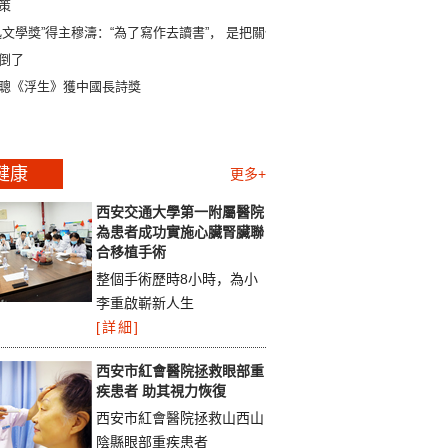
策
迅文學獎”得主穆濤：“為了寫作去讀書”， 是把關係
倒了
聰《浮生》獲中國長詩獎
健康
更多+
西安交通大學第一附屬醫院
為患者成功實施心臟腎臟聯
合移植手術
整個手術歷時8小時，為小
李重啟嶄新人生
[詳細]
西安市紅會醫院拯救眼部重
疾患者 助其視力恢復
西安市紅會醫院拯救山西山
陰縣眼部重疾患者