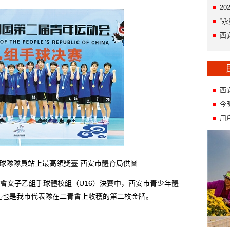
2
“
西
西
今
用
隊隊員站上最高領獎臺 西安市體育局供圖
女子乙組手球體校組（U16）決賽中，西安市青少年體
，這也是我市代表隊在二青會上收穫的第二枚金牌。