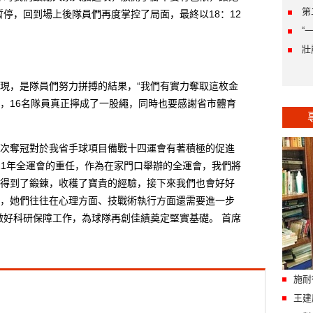
第
停，回到場上後隊員們再度掌控了局面，最終以18：12
“
壯
，是隊員們努力拼搏的結果，“我們有實力奪取這枚金
，16名隊員真正擰成了一股繩，同時也要感謝省市體育
奪冠對於我省手球項目備戰十四運會有著積極的促進
21年全運會的重任，作為在家門口舉辦的全運會，我們將
得到了鍛鍊，收穫了寶貴的經驗，接下來我們也會好好
，她們往往在心理方面、技戰術執行方面還需要進一步
做好科研保障工作，為球隊再創佳績奠定堅實基礎。 首席
施耐
王建