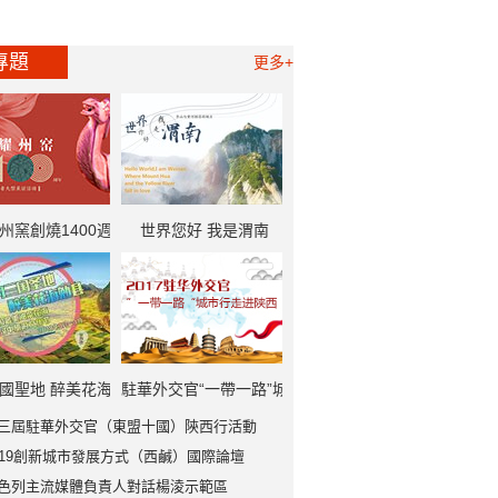
專題
更多+
州窯創燒1400週
世界您好 我是渭南
一帶一路”中外記者
大型採訪活動
國聖地 醉美花海
駐華外交官“一帶一路”城
三屆駐華外交官（東盟十國）陝西行活動
勉縣
市行走進陝西
019創新城市發展方式（西鹹）國際論壇
色列主流媒體負責人對話楊淩示範區