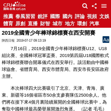
推薦
春風習習
銳評
國際
國內
評論
視頻
文娛
體育
原創
直播
財智
城市
地方
環創
汽車
2019全國青少年棒球錦標賽在西安開賽
陝西日報
2019-07-17 09:13:19
7月16日，2019全國青少年棒球錦標賽U12、U18
組比賽、全國棒球冠軍盃賽、2019第四屆U18國際軟式
棒球錦標賽聯合開幕儀式在西安舉行。該活動由中國棒
球協會、省體育局、西安市體育局、西安市長安區政府
主辦。
本次棒球四大比賽吸引了北京、天津、青海、廣
東、新疆等16個省區市50余支參賽隊伍2500余人。他
們將在接下來4個月裏陸續展開的全國棒球比賽中，為
奪取中國棒球最高榮譽展開激烈角逐。 （記者 毛毛）