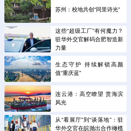
苏州：校地共创“同里诗光”
这些“超级工厂”有何魔力？
驻华外交官解码合肥智造新
力量
生态守护 持续解锁高颜
值“重庆蓝”
连云港：高空瞭望 赏海滨
风光
从“看展厅”到“谈落地”：驻
华外交官在皖抛出合作橄榄