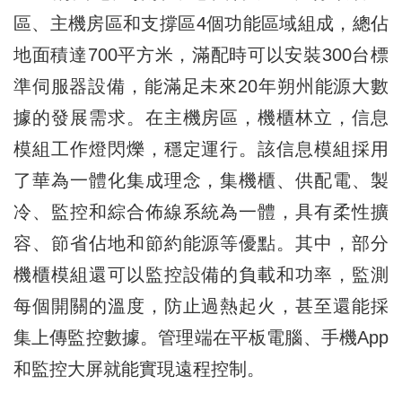
區、主機房區和支撐區4個功能區域組成，總佔
地面積達700平方米，滿配時可以安裝300台標
準伺服器設備，能滿足未來20年朔州能源大數
據的發展需求。在主機房區，機櫃林立，信息
模組工作燈閃爍，穩定運行。該信息模組採用
了華為一體化集成理念，集機櫃、供配電、製
冷、監控和綜合佈線系統為一體，具有柔性擴
容、節省佔地和節約能源等優點。其中，部分
機櫃模組還可以監控設備的負載和功率，監測
每個開關的溫度，防止過熱起火，甚至還能採
集上傳監控數據。管理端在平板電腦、手機App
和監控大屏就能實現遠程控制。