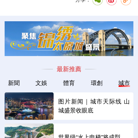
最新推薦
新聞
文娛
體育
環創
城市
图片新闻｜城市天际线 山
城盛景收眼底
世界级“水上电梯”将成型