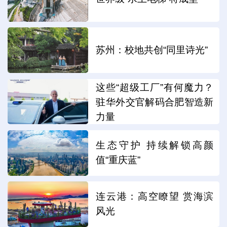
苏州：校地共创“同里诗光”
这些“超级工厂”有何魔力？
驻华外交官解码合肥智造新
力量
生态守护 持续解锁高颜
值“重庆蓝”
连云港：高空瞭望 赏海滨
风光