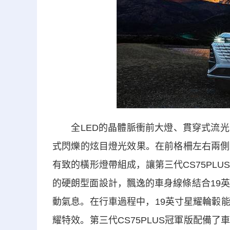
全LED的晶體脈衝前大燈、貫穿式流光
式閃爍的炫目燈光效果。在前格柵左右兩側
有致的橫形燈帶組成，讓第三代CS75PL
的硬朗型面設計，飄逸的車身線條結合19英
動氣息。在行車過程中，19英寸星耀輪轂
耀特效。第三代CS75PLUS冠軍版配備