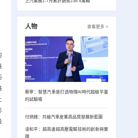
上汽集團1-7月累計銷售238.4萬輛
人物
查看更多 >
的
格
巧
格
蔡寧：智慧汽車是打造物理AI時代超級平臺
上
的試驗場
彩
付炳鋒：共繪汽車産業高品質發展新藍圖
設
淩和平：超高速超高壓電驅技術的創新與實
踐