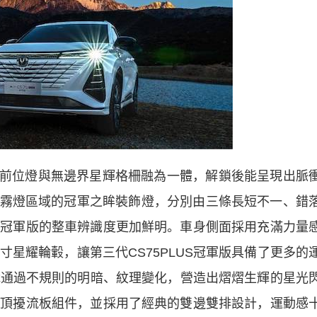
前位燈與無邊界星輝格柵融為一體，解鎖後能呈現出脈
霧燈區域的冠軍之眸裝飾燈，分別由三條長短不一、錯
US冠軍版的整車辨識度更加鮮明。車身側面採用充滿力量
寸星耀輪轂，讓第三代CS75PLUS冠軍版具備了更多的
能通過不規則的明暗、紋理變化，營造出熠熠生輝的星光
了車頂擾流板組件，並採用了經典的雙邊雙排設計，運動感