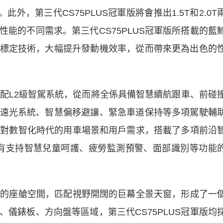
外，第三代CS75PLUS冠軍版將會推出1.5T和2.0T
能的不同需求。第三代CS75PLUS冠軍版所搭載的藍
標定技術，大幅提升發動機效率，從而帶來更為出色的
標配L2級智駕系統，從而將全係具備智慧續航跟車、前碰
遠光系統、智慧偏移避讓、緊急車道保持等多項駕駛輔
還針對數智化時代的用車場景和用戶需求，搭載了多項前沿
又有支持智慧兒童呵護、疲勞監測預警、面部識別等功能
綽的座艙空間，匹配視野開闊的巨幕全景天窗，形成了一
儀錶板、方向盤等區域，第三代CS75PLUS冠軍版均