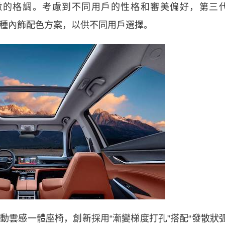
緻的格調。考慮到不同用戶的性格和審美偏好，第三
紅兩種內飾配色方案，以供不同用戶選擇。
動雲感一體座椅，創新採用“漸變梯度打孔”搭配“發散狀