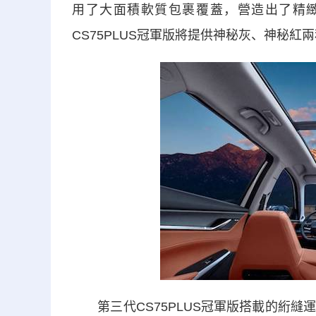
用了大面積軟質包裹覆蓋，營造出了精
CS75PLUS冠軍版將提供神秘灰、神秘
第三代CS75PLUS冠軍版搭載的絎縫運