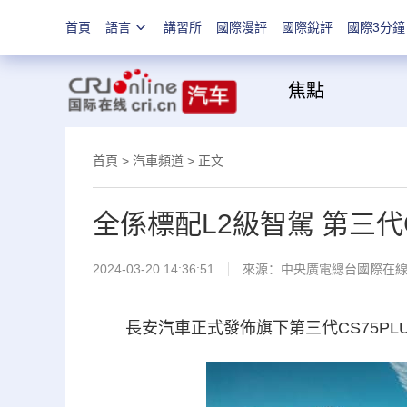
首頁
語言
講習所
國際漫評
國際銳評
國際3分鐘
焦
首頁
>
汽車頻道
> 正文
全係標配L2級智駕 第三代
2024-03-20 14:36:51
來源：
中央廣電總台國際在
長安汽車正式發佈旗下第三代CS75PL