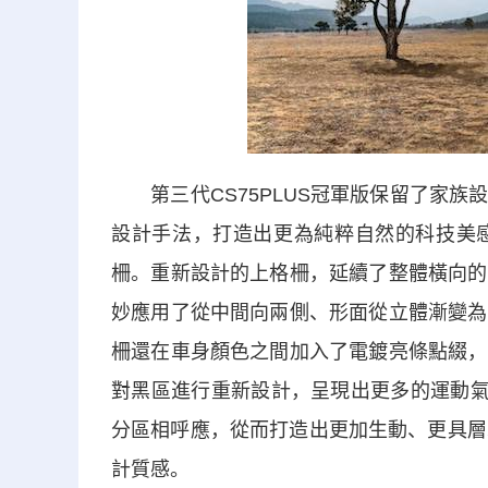
第三代CS75PLUS冠軍版保留了家族
設計手法，打造出更為純粹自然的科技美感
柵。重新設計的上格柵，延續了整體橫向的
妙應用了從中間向兩側、形面從立體漸變為
柵還在車身顏色之間加入了電鍍亮條點綴，
對黑區進行重新設計，呈現出更多的運動氣
分區相呼應，從而打造出更加生動、更具層次
計質感。