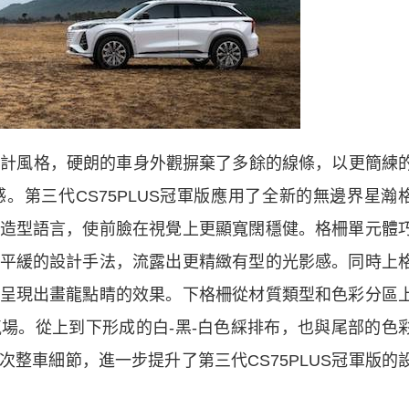
設計風格，硬朗的車身外觀摒棄了多餘的線條，以更簡練
。第三代CS75PLUS冠軍版應用了全新的無邊界星瀚
造型語言，使前臉在視覺上更顯寬闊穩健。格柵單元體
平緩的設計手法，流露出更精緻有型的光影感。同時上
呈現出畫龍點睛的效果。下格柵從材質類型和色彩分區
場。從上到下形成的白-黑-白色綵排布，也與尾部的色
整車細節，進一步提升了第三代CS75PLUS冠軍版的