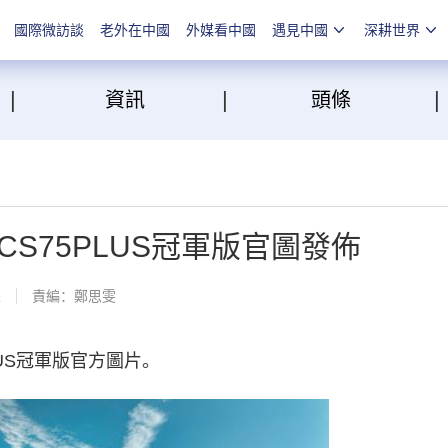
國際微訪談
老外在中國
外媒看中國
遇見中國
深耕世界
|
|
點
資訊
頭條
CS75PLUS冠軍版官圖發佈
線
責編：鄭思雯
US冠軍版官方圖片。