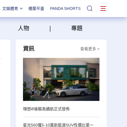
文娛體育
樓蘭平臺
PANDA SHORTS
站內搜索
|
|
人物
專題
資訊
查看更多 >
理想i8後驅長續航正式發佈
星光560獲5-10萬新能源SUV性價比第一