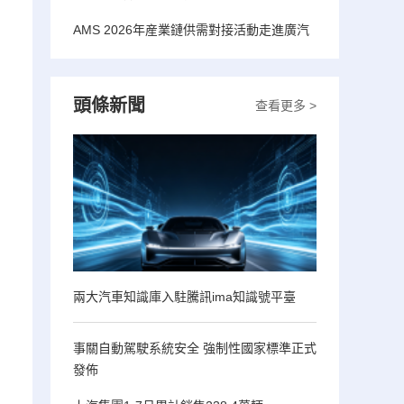
AMS 2026年産業鏈供需對接活動走進廣汽
頭條新聞
查看更多 >
兩大汽車知識庫入駐騰訊ima知識號平臺
事關自動駕駛系統安全 強制性國家標準正式
發佈