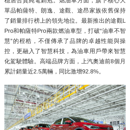
穩居合資純電銷冠。燃油車方面，旗下核心大
單品帕薩特、朗逸、途觀、途昂家族依舊保持
了銷量排行榜上的領先地位。最新推出的途觀L
Pro和帕薩特Pro兩款燃油車型，打破“油車不智
慧”的桎梏，不僅傳承了品牌的卓越性能與操
控，更融入了智慧科技，為油車用戶帶來智慧
化駕駛體驗。高端品牌方面，上汽奧迪前8個月
累計銷量近2.5萬輛，同比激增92.8%。