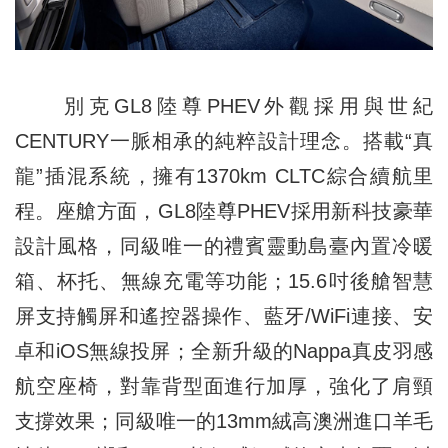
別克GL8陸尊PHEV外觀採用與世紀
CENTURY一脈相承的純粹設計理念。搭載“真
龍”插混系統，擁有1370km CLTC綜合續航里
程。座艙方面，GL8陸尊PHEV採用新科技豪華
設計風格，同級唯一的禮賓靈動島臺內置冷暖
箱、杯托、無線充電等功能；15.6吋後艙智慧
屏支持觸屏和遙控器操作、藍牙/WiFi連接、安
卓和iOS無線投屏；全新升級的Nappa真皮羽感
航空座椅，對靠背型面進行加厚，強化了肩頸
支撐效果；同級唯一的13mm絨高澳洲進口羊毛