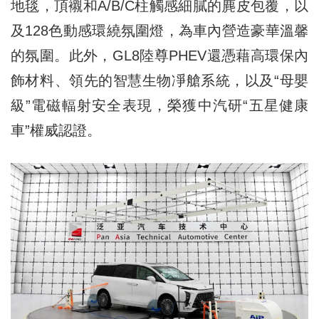
地毯，頂襯和A/B/C柱觸感細膩的麂皮包覆，以
及128色動感環繞氛圍燈，為車內營造豪華溫馨
的氛圍。此外，GL8陸尊PHEV還憑藉高環保內
飾材料、領先的智慧生物凈艙系統，以及“母嬰
級”電磁輻射安全表現，榮獲中汽研“五星健康
車”權威認證。