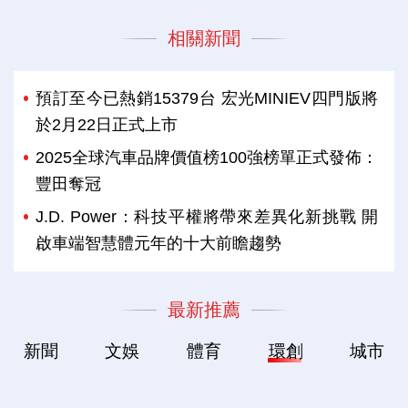
相關新聞
預訂至今已熱銷15379台 宏光MINIEV四門版將
於2月22日正式上市
2025全球汽車品牌價值榜100強榜單正式發佈：
豐田奪冠
J.D. Power：科技平權將帶來差異化新挑戰 開
啟車端智慧體元年的十大前瞻趨勢
最新推薦
新聞
文娛
體育
環創
城市