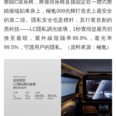
壓鑄C環座椅，將後排座椅直接固定在一體式壓
鑄後端鋁車身上，極氪009光輝打造史上最安全
的第二排。隱私安全也是標杆，其行業首創的
黑科技——LC隱私調光玻璃，1秒實現從最亮切
換至最暗，紫外線阻隔率99.9%，遮光率
99.5%，守護用戶的隱私。（資料來源：極氪）