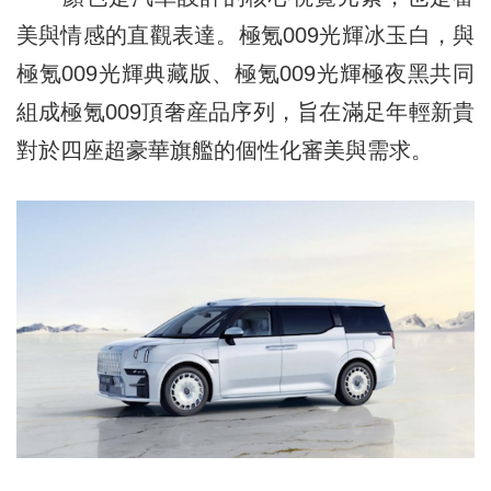
美與情感的直觀表達。極氪009光輝冰玉白，與
極氪009光輝典藏版、極氪009光輝極夜黑共同
組成極氪009頂奢産品序列，旨在滿足年輕新貴
對於四座超豪華旗艦的個性化審美與需求。