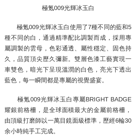
極氪009光輝冰玉白
極氪009光輝冰玉白使用了7種不同的藍和5
種不同的白，通過精準配比調製而成，採用專
屬調製的雲母，色彩通透、屬性穩定、固色持
久，品質頂尖歷久彌新。雙層色漆工藝實現一
車雙色，暗光下呈現溫潤的白色，亮光下透出
藍色，每一瞬間都是專屬的視覺盛宴。
極氪009光輝冰玉白專屬BRIGHT BADGE
耀銀前格柵，是全球面積最大的金屬前格柵，
由頂級打磨師以一萬目鏡面級標準，歷經6輪30
余小時純手工完成。