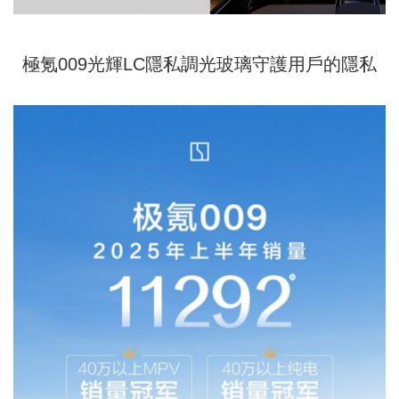
極氪009光輝LC隱私調光玻璃守護用戶的隱私