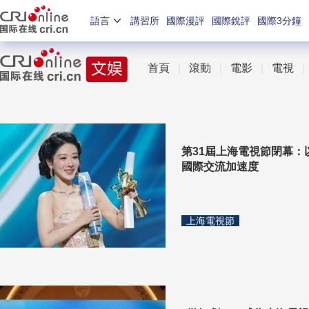
語言
講習所
國際漫評
國際銳評
國際3分鐘
首頁
|
滾動
|
電影
|
電視
第31屆上海電視節閉幕：
國際交流加速度
上海電視節