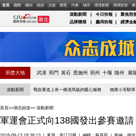
首頁
國際
國內
視頻
文娛
體育
汽車
城市
環球創業
環球財智
教
滾動新聞
|
今日快報
|
聚焦荊
品牌聯展
|
廳局快報
|
經濟金
荊楚大地
武漢
荊門
黃石
恩施州
荊州
十堰
隨州
襄
線守門員
滾動新聞
戰疫賽道上有一種漢馬版的暖心服務
物業小哥騎單車給居
首頁
>>
湖北頻道
>>
滾動新聞
軍運會正式向138國發出參賽邀請
2018-08-13 18:38:13
|
來源：
長江日報
|
編輯：蘇喜茹
|
責編：趙佳