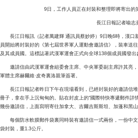
9日，工作人員正在封裝和整理即將寄出的
長江日報記者喻志勇
長江日報訊（記者萬建輝 通訊員蔡妙婷）9日晚6時，漢口
員開始將封裝好的《第七屆世界軍人運動會邀請信》，裝車送往
及其成員國。這標誌著武漢軍運會正式向全球138個成員國發出
邀請信由武漢軍運會組委會主席、中央軍委副主席許其亮，
軍體主席赫爾維·皮奇裏洛親筆簽署。
長江日報記者昨日下午在現場看到，已經封裝好的邀請信堆
冊子，拿在手上沉甸甸的。貼在封皮上的“國際特快專遞郵件詳
幾份邀請信，上面寫明寄往加拿大、吉爾吉斯斯坦、加蓬和黑山
每個防水軟膜郵件袋裏同時裝有邀請信一式兩份，一份中文
袋封裝，重1.3公斤。