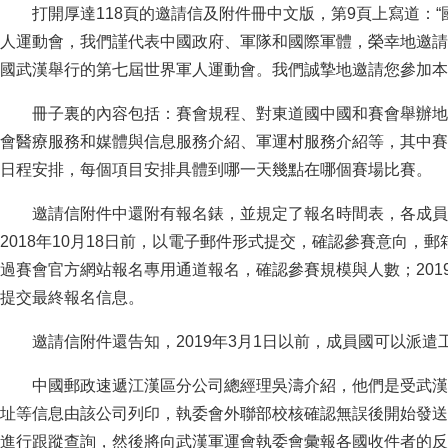
打開厚達118頁的邀請信及附件冊中文版，第9頁上寫道：“
人運動會，我們謹代表中國政府、軍隊和國際軍體，榮幸地邀請貴國
國武漢舉行的第七屆世界軍人運動會。我們誠摯地邀請您參加本屆
冊子裏的內容包括：賽會規程、對東道國中國和賽會舉辦地
會醫療服務和媒體與信息服務介紹、軍運村服務介紹等，其中賽
日程安排，每個項目安排具體到哪一天幾點在哪個賽場比賽。
邀請信附件中還附有報名錶，並規定了報名時間表，各成員國
2018年10月18日前，以電子郵件形式提交，確認參賽意向，郵
過賽會官方網站報名專用通道報名，確認參賽規模與人數；201
提交最終報名信息。
邀請信附件還告知，2019年3月1日以前，成員國可以派遣
中國郵政速遞江漢區分公司總經理吳濤介紹，他們是受武漢
址等信息由該公司列印，執委會外聯部校核確認無誤後開始發送
進行跟蹤查詢，然後將向武漢軍運會執委會彙報各國收件者的反