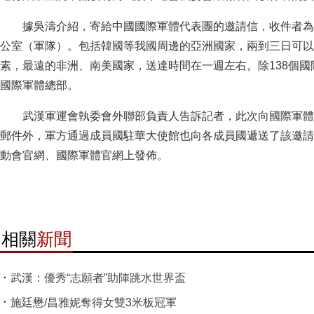
據吳濤介紹，寄給中國國際軍體代表團的邀請信，收件者為
公室（軍隊）。包括韓國等我國周邊的亞洲國家，兩到三日可以
素，最遠的非洲、南美國家，送達時間在一週左右。除138個國
國際軍體總部。
武漢軍運會執委會外聯部負責人告訴記者，此次向國際軍體
郵件外，軍方通過成員國駐華大使館也向各成員國遞送了該邀請
動會官網、國際軍體官網上發佈。
相關
新聞
武漢：優秀“志願者”助陣跳水世界盃
施廷懋/昌雅妮奪得女雙3米板冠軍