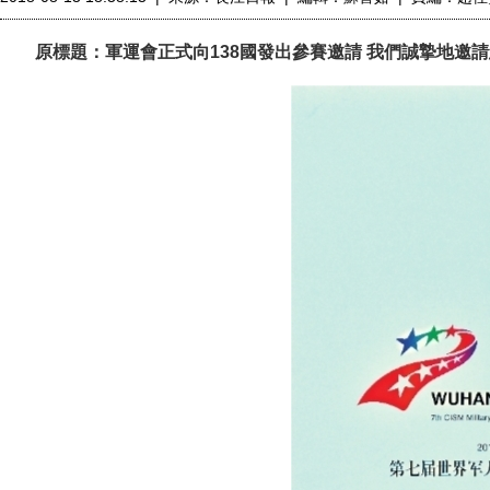
原標題：軍運會正式向138國發出參賽邀請 我們誠摯地邀請