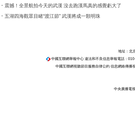
震撼！全景航拍今天的武漢 沒去跑漢馬真的感覺虧大了
五湖四海觀眾目睹“渡江節” 武漢將成一顆明珠
地址：北京
中國互聯網舉報中心
違法和不良信息舉報電話：010-674
中國互聯網視聽節目服務自律公約
信息網絡傳播視聽
中央廣播電視