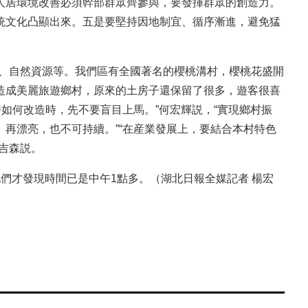
人居環境改善必須幹部群眾齊參與，要發揮群眾的創造力。
把傳統文化凸顯出來。五是要堅持因地制宜、循序漸進，避免猛
、自然資源等。我們區有全國著名的櫻桃溝村，櫻桃花盛開
造成美麗旅遊鄉村，原來的土房子還保留了很多，遊客很喜
好如何改造時，先不要盲目上馬。”何宏輝説，“實現鄉村振
再漂亮，也不可持續。”“在産業發展上，要結合本村特色
吉森説。
才發現時間已是中午1點多。（湖北日報全媒記者 楊宏