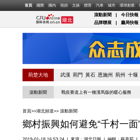
首頁
國際
國內
視頻
文娛
體育
汽車
城市
環球創業
滾動新聞
|
今日快報
品牌聯展
|
廳局快報
荊楚大地
武漢
荊門
黃石
恩施州
荊州
十堰
北第一關的“疫”線守門員
滾動新聞
戰疫賽道上有一種漢馬版的暖心服務
物
首頁
>>
湖北頻道
>>
滾動新聞
鄉村振興如何避免“千村一面
2019-01-18 16:53:24
|
來源：
湖北日報
|
編輯：蘇喜茹
|