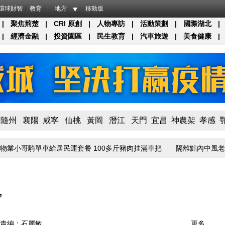
環球財智
教育
地方
移動版
|
聚焦荊楚
|
CRI 原創
|
人物專訪
|
活動策劃
|
國際湖北
|
|
經濟金融
|
投資園區
|
民生教育
|
汽車旅遊
|
美食健康
|
隨州
襄陽
咸寧
仙桃
黃岡
潛江
天門
宜昌
神農架
孝感
業小哥騎單車給居民運套餐 100多斤豬肉挂滿車把
隔離點內中風老伴得
”
責編：石麗敏
更多