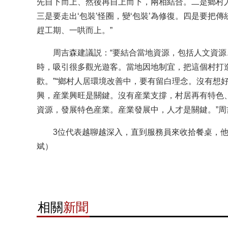
先自下而上、然後再自上而下，兩相結合。二是鄉村
三是要走出‘包裝’怪圈，變‘包裝’為修復。四是要
趕工期、一哄而上。”
周吉森建議説：“要結合當地資源，包括人文資源
時，吸引很多觀光遊客。當地因地制宜，把這個村打
歡。”“鄉村人居環境改善中，要有留白理念。沒有想
興，産業興旺是關鍵。沒有産業支撐，村居再有特色、
資源，發展特色産業。産業發展中，人才是關鍵。”周
3位代表越聊越深入，直到服務員來收拾餐桌，他們
斌）
相關
新聞