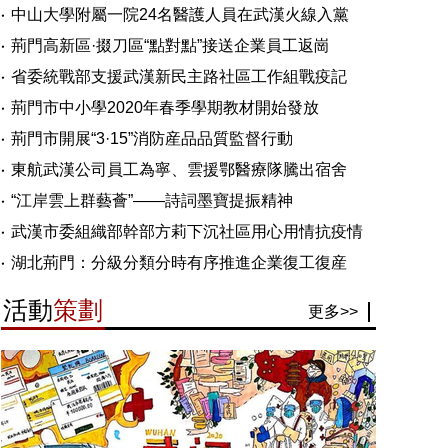
中山大學附屬一院24名醫護人員在武漢火線入黨
荊門高新區·掇刀區“點對點”接送企業員工返崗
省委統戰部支援武漢新民主路社區工作組戰疫記
荊門市中小學2020年春季學期教材開始發放
荊門市開展“3·15”消防産品品質監督行動
東航武漢公司員工為寧、雲援鄂醫療隊騰出宿舍
“江岸雲上群藝薈”——詩詞墨寶提振精神
武漢市委組織部幹部方莉下沉社區用心用情抗疫情
湖北荊門：分級分類分時有序推進企業復工復産
活動
策劃
更多>>