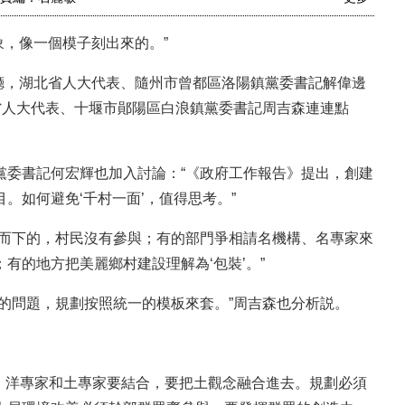
，像一個模子刻出來的。”
廳，湖北省人大代表、隨州市曾都區洛陽鎮黨委書記解偉邊
省人大代表、十堰市鄖陽區白浪鎮黨委書記周吉森連連點
委書記何宏輝也加入討論：“《政府工作報告》提出，創建
。如何避免‘千村一面’，值得思考。”
而下的，村民沒有參與；有的部門爭相請名機構、名專家來
有的地方把美麗鄉村建設理解為‘包裝’。”
問題，規劃按照統一的模板來套。”周吉森也分析説。
洋專家和土專家要結合，要把土觀念融合進去。規劃必須