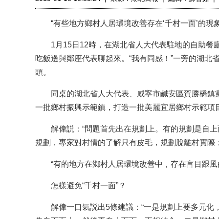
“有些地方鄉村人居環境改善存在‘千村一面’的現象
1月15日12時，在湖北省人大代表駐地的自助餐
吃飯邊與鄰座代表聊起來。“我有同感！”一旁的湖北
頭。
同桌的湖北省人大代表、咸寧市鹹安區賀勝橋鎮黨
一批鄉村振興示範鎮，打造一批美麗宜居鄉村示範項目
解偉説：“問題首先出在規劃上。有的規劃是自上
規劃，專家對村情的了解只有皮毛，規劃脫離村實際；
“有的地方在鄉村人居環境改善中，存在盲目跟風的
怎樣避免“千村一面”？
解偉一口氣説出5條建議：“一是規劃上要多元化，