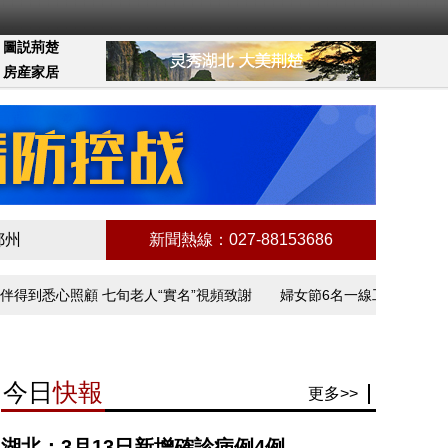
圖説荊楚
房産家居
鄂州
新聞熱線：027-88153686
到悉心照顧 七旬老人“實名”視頻致謝
婦女節6名一線工作者講述抗疫
今日
快報
更多>>
湖北：3月13日新增確診病例4例