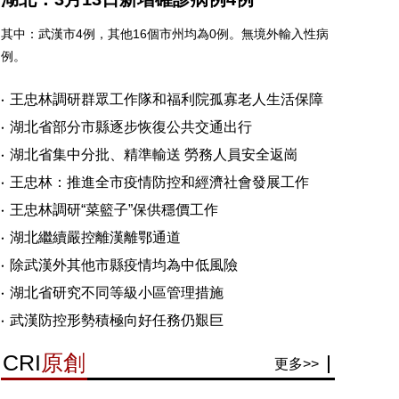
其中：武漢市4例，其他16個市州均為0例。無境外輸入性病
例。
王忠林調研群眾工作隊和福利院孤寡老人生活保障
湖北省部分市縣逐步恢復公共交通出行
湖北省集中分批、精準輸送 勞務人員安全返崗
王忠林：推進全市疫情防控和經濟社會發展工作
王忠林調研“菜籃子”保供穩價工作
湖北繼續嚴控離漢離鄂通道
除武漢外其他市縣疫情均為中低風險
湖北省研究不同等級小區管理措施
武漢防控形勢積極向好任務仍艱巨
CRI
原創
更多>>