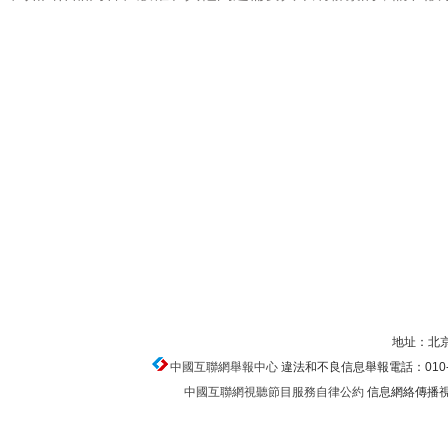
地址：北京
中國互聯網舉報中心
違法和不良信息舉報電話：010-674
中國互聯網視聽節目服務自律公約
信息網絡傳播視聽