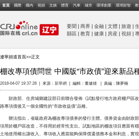
首頁
國際
國內
視頻
文娛
體育
汽車
城市
環球創業
環球財智
教
要聞
|
商界
|
金融
|
文體
|
旅遊
|
縣區
|
教育
|
健康
|
房産
|
視頻
|
遼寧頻道首頁>>
正文
棚改專項債問世 中國版“市政債”迎來新品
2018-04-07 19:37:28
|
來源：
新華網
|
編輯：董健雄 |
責編：陳夢楠
財政部、住房城鄉建設部日前聯合發佈《試點發行地方政府棚戶區改
路專項債後又一個全國性的“市政收益債”品種。
辦法指出，省級政府為棚改專項債券的發行主體。債券資金由財政部
項用於棚戶區改造，不得用於經常性支出。試點地區的棚改項目應當有穩
土地使用權出讓收入、專項收入應當能夠保障償還債務本金和利息，實現