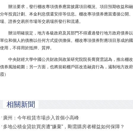
辦法要求，發行棚改專項債券應當披露項目概況、項目預期收益和融
分年投資計劃、本金利息償還安排等信息。棚改專項債券應當遵循公開、
場、證券交易所市場等交易場所發行和流通。
辦法明確規定，地方各級政府及其部門不得通過發行地方政府債券以
單位和個人的債務以任何方式提供擔保。棚改專項債券對應項目形成的國
使用，不得用於抵押、質押。
中央財經大學中國公共財政與政策研究院院長喬寶雲認為，推出棚改
債券風險範圍；另一方面，也將規範棚戶區改造融資行為，遏制地方政府
霞）
相關新聞
廣州：今年租賃市場步入首個小高峰
多地公積金貸款買房遭“嫌棄”，剛需購房者權益如何保障？