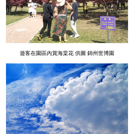
遊客在園區內賞海棠花 供圖 錦州世博園