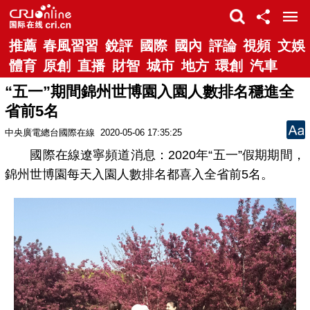
推薦
春風習習
銳評
國際
國內
評論
視頻
文娛
體育
原創
直播
財智
城市
地方
環創
汽車
“五一”期間錦州世博園入園人數排名穩進全
省前5名
中央廣電總台國際在線
2020-05-06 17:35:25
國際在線遼寧頻道消息：2020年“五一”假期期間，
錦州世博園每天入園人數排名都喜入全省前5名。