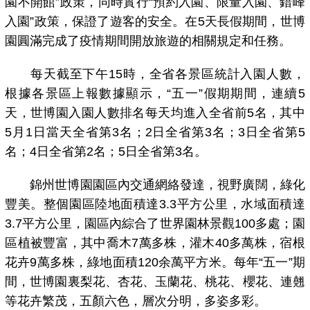
園不開館”政策，同時實行“預約入園、限量入園、錯峰
入園”政策，保證了遊客的安全。在5天長假期間，世博
園圓滿完成了疫情期間開放旅遊的相關規定和任務。
每天截至下午15時，全省各景區統計入園人數，
根據各景區上報數據顯示，“五一”假期期間，連續5
天，世博園入園人數排名每天均進入全省前5名，其中
5月1日當天全省第3名；2日全省第3名；3日全省第5
名；4日全省第2名；5日全省第3名。
錦州世博園園區內交通網絡發達，視野廣闊，綠化
豐美。整個園區陸地面積達3.3平方公里，水域面積達
3.7平方公里，園區內綜合了世界園林景觀100多處；園
區植被豐富，其中喬木7萬多株，灌木40多萬株，宿根
花卉9萬多株，綠地面積120余萬平方米。每年“五一”期
間，世博園裏梨花、杏花、玉蘭花、桃花、櫻花、連翹
等花卉繁茂，五顏六色，層次分明，多姿多彩。