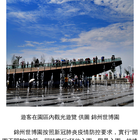
遊客在園區內觀光遊覽 供圖 錦州世博園
錦州世博園按照新冠肺炎疫情防控要求，實行“開