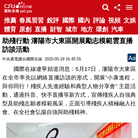
推薦
春風習習
銳評
國際
國內
評論
視頻
文娛
體育
原創
直播
財智
城市
地方
環創
汽車
助殘行動 瀋陽市大東區開展勵志模範雲直播
訪談活動
中央廣電總台國際在線
2020-05-19 16:45:55
國際在線遼寧頻道消息：5月17日，瀋陽市大東區
在全市率先以網絡直播訪談的形式，開展“小康進程，
與你同行！殘疾人先進經驗和典型人物分享會” 主題活
動，通過抖音、快手直播等新方式，宣傳殘疾人自強典
型及助殘志願者模範風采，正面引導殘疾人積極融入社
會、在全社會弘揚自強與助殘精神。