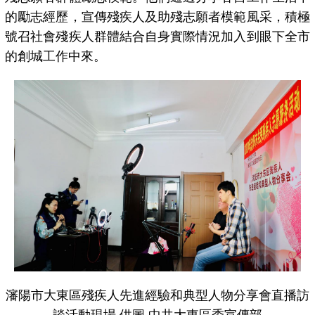
的勵志經歷，宣傳殘疾人及助殘志願者模範風采，積極
號召社會殘疾人群體結合自身實際情況加入到眼下全市
的創城工作中來。
瀋陽市大東區殘疾人先進經驗和典型人物分享會直播訪
談活動現場 供圖 中共大東區委宣傳部