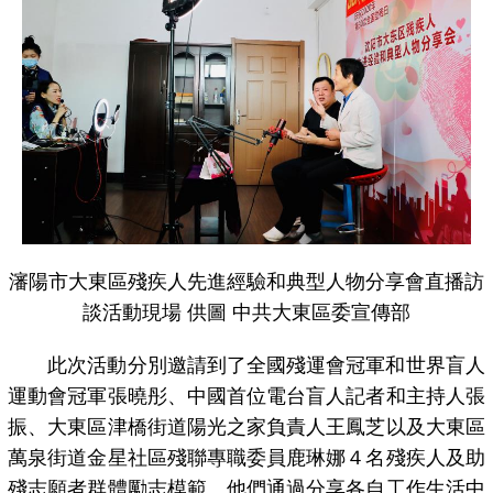
瀋陽市大東區殘疾人先進經驗和典型人物分享會直播訪
談活動現場 供圖 中共大東區委宣傳部
此次活動分別邀請到了全國殘運會冠軍和世界盲人
運動會冠軍張曉彤、中國首位電台盲人記者和主持人張
振、大東區津橋街道陽光之家負責人王鳳芝以及大東區
萬泉街道金星社區殘聯專職委員鹿琳娜４名殘疾人及助
殘志願者群體勵志模範。他們通過分享各自工作生活中