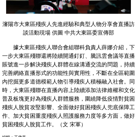
瀋陽市大東區殘疾人先進經驗和典型人物分享會直播訪
談活動現場 供圖 中共大東區委宣傳部
據大東區殘疾人聯合會組聯科負責人薛娜介紹，下
一步大東區殘聯還將陸續開通釘釘、騰訊雲會議等直播
賬號進一步解決殘疾人群體在線溝通交流的問題，持續
完善網絡直播形式的功能性與實用性，不斷在全區範圍
內挖掘更多道德模範人物引導殘疾人積極融入社會。同
時，大東區殘聯在直播內容上陸續添加法律維權和文化
普及板塊更好為殘疾人群體服務，圍繞降低疫情對貧困
殘疾人脫貧攻堅影響、全面做好貧困殘疾人兜底保障工
作、加大貧困重度殘疾人照護服務力度等多方面，做好
貧困殘疾人脫貧工作。（文 宋軍）