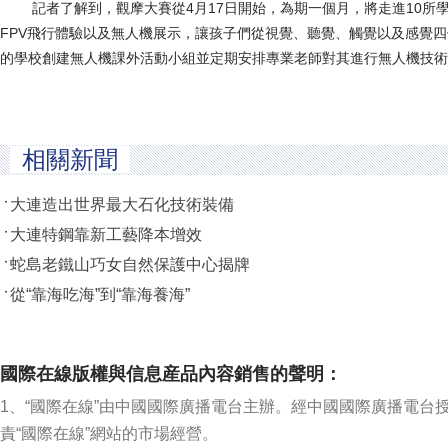
記者了解到，觀摩大賽從4月17日開始，為期一個月，將走進10所
FPV飛行體驗以及無人機展示，讓孩子們從視覺、聽覺、觸覺以及感覺
的學校創建無人機課外活動小組並定期安排專業老師對其進行無人機技術
相關新聞
大連造出世界最大石化技術裝備
大連特鋼靠新工藝降本增效
蛇島老鐵山巧女自然保護中心揭牌
從“靠海吃海”到“靠海養海”
國際在線版權與信息産品內容銷售的聲明：
1、“國際在線”由中國國際廣播電台主辦。經中國國際廣播電台
責“國際在線”網站的市場經營。