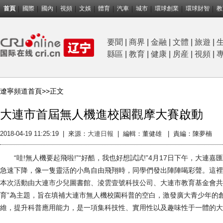
首頁
國際
國內
視頻
文娛
體育
汽車
城市
環球創業
環球財智
教
要聞
|
商界
|
金融
|
文體
|
旅遊
|
縣區
|
教育
|
健康
|
房産
|
視頻
|
遼寧頻道首頁>>
正文
大連市首屆無人機進校園觀摩大賽啟動
2018-04-19 11:25:19
|
來源：
大連日報
|
編輯：董健雄 |
責編：陳夢楠
“哇!無人機要起飛啦!”“好酷，我也好想試試!”4月17日下午，大連
急速下降，像一隻靈活的小鳥自由飛翔時，同學們發出陣陣喝彩聲。這裡
本次活動由大連市少兒圖書館、淩雲壹號科技公司、大連市教育基金會共
育”為主題，旨在填補大連市無人機校園科普的空白，激發廣大青少年的
維，提升科普應用能力，是一項集科技性、實用性以及趣味性于一體的大