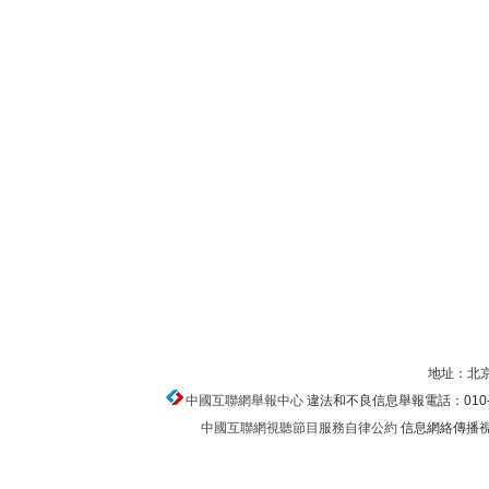
地址：北京
中國互聯網舉報中心
違法和不良信息舉報電話：010-674
中國互聯網視聽節目服務自律公約
信息網絡傳播視聽