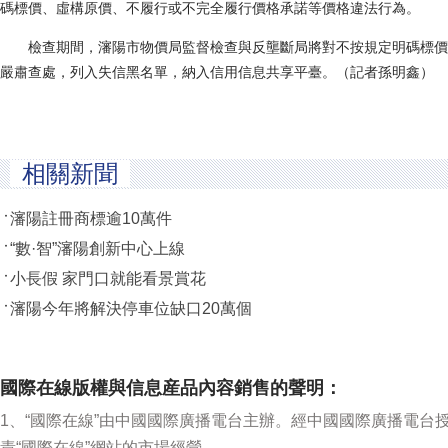
碼標價、虛構原價、不履行或不完全履行價格承諾等價格違法行為。
檢查期間，瀋陽市物價局監督檢查與反壟斷局將對不按規定明碼標價
嚴肅查處，列入失信黑名單，納入信用信息共享平臺。（記者孫明鑫）
相關新聞
瀋陽註冊商標逾10萬件
“數·智”瀋陽創新中心上線
小長假 家門口就能看景賞花
瀋陽今年將解決停車位缺口20萬個
國際在線版權與信息産品內容銷售的聲明：
1、“國際在線”由中國國際廣播電台主辦。經中國國際廣播電台
責“國際在線”網站的市場經營。