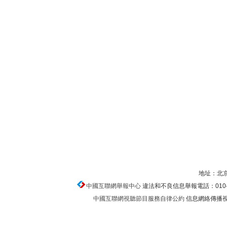
地址：北京
中國互聯網舉報中心
違法和不良信息舉報電話：010-674
中國互聯網視聽節目服務自律公約
信息網絡傳播視聽