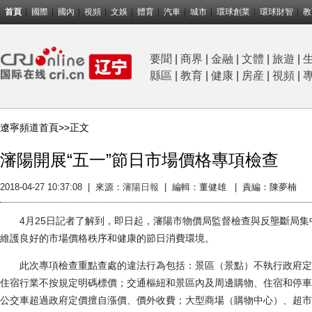
首頁
國際
國內
視頻
文娛
體育
汽車
城市
環球創業
環球財智
教
要聞
|
商界
|
金融
|
文體
|
旅遊
|
縣區
|
教育
|
健康
|
房産
|
視頻
|
遼寧頻道首頁>>
正文
瀋陽開展“五一”節日市場價格專項檢查
2018-04-27 10:37:08
|
來源：
瀋陽日報
|
編輯：董健雄 |
責編：陳夢楠
4月25日記者了解到，即日起，瀋陽市物價局監督檢查與反壟斷局集中
維護良好的市場價格秩序和健康的節日消費環境。
此次專項檢查重點查處的違法行為包括：景區（景點）不執行政府定
住宿行業不按規定明碼標價；交通樞紐和景區內及周邊購物、住宿和停車
公交車超過政府定價擅自漲價、價外收費；大型商場（購物中心）、超市