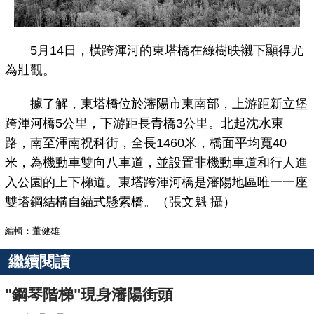
5月14日，橫跨渾河的東塔橋在綠樹映襯下顯得尤
為壯觀。
據了解，東塔橋位於瀋陽市東南部，上游距新立堡
跨渾河橋5公里，下游距長青橋3公里。北起沈水東
路，南至渾南祝科街，全長1460米，橋面平均寬40
米，為機動車雙向八車道，並設置非機動車道和行人進
入公園的上下梯道。東塔跨渾河橋是瀋陽地區唯一一座
雙塔鋼結構自錨式懸索橋。（張文魁 攝）
編輯：董健雄
繼續閱讀
"鋼琴階梯"現身瀋陽街頭