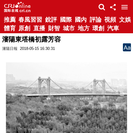
推薦
春風習習
銳評
國際
國內
評論
視頻
文娛
體育
原創
直播
財智
城市
地方
環創
汽車
瀋陽東塔橋初露芳容
瀋陽日報
2018-05-15 16:30:31