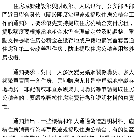
住房城鄉建設部與財政部、人民銀行、公安部四部
門近日聯合發佈《關於開展治理違規提取住房公積金工
作的通知》，要求優先支持提取住房公積金支付房租，
提取額度要根據當地租金水準合理確定並及時調整。重
點支持提取住房公積金在繳存地或戶籍地購買首套普通
住房和第二套改善型住房，防止提取住房公積金用於炒
房投機。
通知要求，對同一人多次變更婚姻關係購房、多人
頻繁買賣同一套住房、異地購房尤其是非戶籍地非繳存
地購房、非配偶或非直系親屬共同購房等申請提取住房
公積金的，要嚴格審核住房消費行為和證明材料的真實
性。
通知指出，一些機構和個人通過偽造證明材料、虛
構住房消費行為等手段違規提取住房公積金，有的甚至