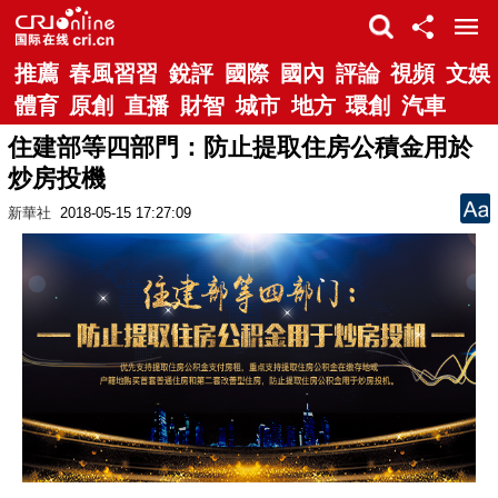
推薦
春風習習
銳評
國際
國內
評論
視頻
文娛
體育
原創
直播
財智
城市
地方
環創
汽車
住建部等四部門：防止提取住房公積金用於
炒房投機
新華社
2018-05-15 17:27:09