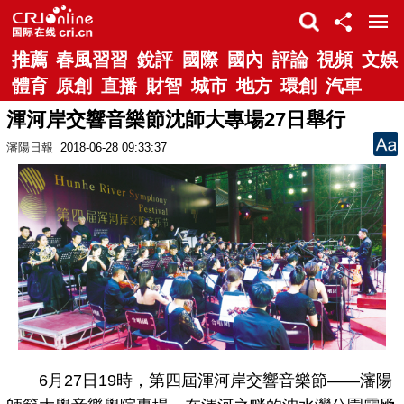
推薦
春風習習
銳評
國際
國內
評論
視頻
文娛
體育
原創
直播
財智
城市
地方
環創
汽車
渾河岸交響音樂節沈師大專場27日舉行
瀋陽日報
2018-06-28 09:33:37
6月27日19時，第四屆渾河岸交響音樂節——瀋陽