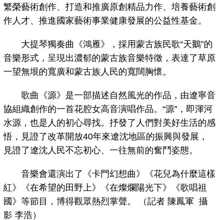
繁榮藝術創作、打造和推廣原創精品力作、培養藝術創
作人才、推進國家藝術事業健康發展的公益性基金。
大提琴獨奏曲《鴻雁》，採用蒙古族民歌“天鵝”的
音樂形式，呈現出濃郁的蒙古族音樂特徵，表達了草原
一望無垠的寬廣和蒙古族人民的寬闊胸懷。
歌曲《源》是一部描述自然風光的作品，由遼寧音
協組織創作的一首花腔女高音演唱作品。“源”，即渾河
水源，也是人的初心尋找。抒發了人們對美好生活的感
悟，見證了改革開放40年來遼沈地區的振興與發展，
見證了遼沈人民不忘初心、一往無前的奮鬥姿態。
音樂會還演出了《卡門幻想曲》《花兒為什麼這樣
紅》《在希望的田野上》《在燦爛陽光下》《歌唱祖
國》等節目，博得觀眾熱烈掌聲。 （記者 陳鳳軍 攝
影 李浩）