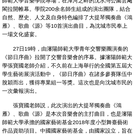
師範大學音樂學院專場，在渾河之畔的沈水灣公園雲飏
閣拉開帷幕。學院200余名師生組成的演出團隊，結合
自然、歷史、人文及自身特色編排了大提琴獨奏曲《鴻
雁》、歌曲《源》等10首演出曲目，為沈城市民奉上
一場文化盛宴。
27日19時，由瀋陽師範大學青年交響樂團演奏的
《節日序曲》拉開了交響音樂會的序幕。據瀋陽師範大
學張寶國老師介紹，不久前在上海舉行的全國第五屆大
學生藝術展演活動中，《節日序曲》在諸多參賽隊伍中
脫穎而出，獲得專業組一等獎。這次也是向沈城市民的
一次彙報演出。
張寶國老師説，此次演出的大提琴獨奏曲《鴻
雁》、歌曲《源》是本次音樂會的主打曲目，也是瀋陽
師範大學承擔的國家藝術基金2018年度小型舞臺藝術
作品資助項目。中國國家藝術基金，由國家設立，旨在