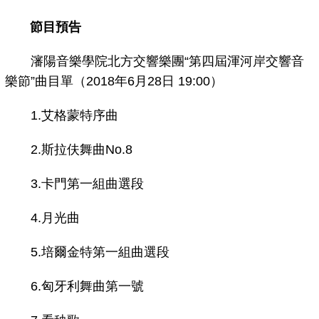
節目預告
瀋陽音樂學院北方交響樂團“第四屆渾河岸交響音
樂節”曲目單（2018年6月28日 19:00）
1.艾格蒙特序曲
2.斯拉伕舞曲No.8
3.卡門第一組曲選段
4.月光曲
5.培爾金特第一組曲選段
6.匈牙利舞曲第一號