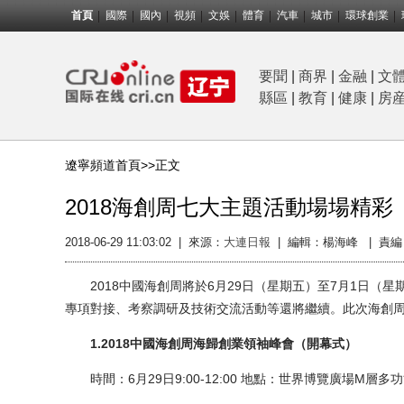
首頁
國際
國內
視頻
文娛
體育
汽車
城市
環球創業
要聞
|
商界
|
金融
|
文
縣區
|
教育
|
健康
|
房
遼寧頻道首頁>>
正文
2018海創周七大主題活動場場精彩
2018-06-29 11:03:02
|
來源：
大連日報
|
編輯：楊海峰 |
責編
2018中國海創周將於6月29日（星期五）至7月1日（
專項對接、考察調研及技術交流活動等還將繼續。此次海創周
1.2018中國海創周海歸創業領袖峰會（開幕式）
時間：6月29日9:00-12:00 地點：世界博覽廣場M層多