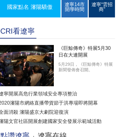
遼寧14市
遼寧“雲招
國家點名 瀋陽驕傲
開學時間
商”
CRI看遼寧
《巨鯨傳奇》特展5月30
日在大連開展
5月29日，《巨鯨傳奇》特展
新聞發佈會召開。
遼寧開展高危行業領域安全專項整治
2020瀋陽市網絡直播帶貨節于洪專場即將開幕
全面消殺 瀋陽盛京大劇院迎復演
瀋陽文官社區開展創建國家安全發展示範城活動
點讚遼寧
遼寧在線