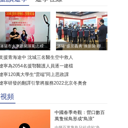
瀋陽市大東區開展勵志模範雲直播訪談活動
瀋陽“盛京義勇”換新裝 聯防聯控顯擔當
支援青海途中 沈城三名醫生空中救人
遼寧為2054名援鄂醫護人員逐一建檔
遼寧120萬大學生“雲端”同上思政課
遼寧研發的翻譯引擎將服務2022北京冬奧會
視頻
中國春季奇觀：營口數百
萬隻候鳥形成“鳥浪”
由幾百萬隻鳥兒組成的“鳥