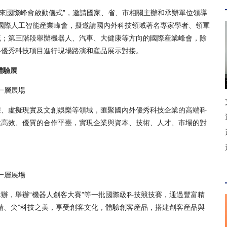
來國際峰會啟動儀式”，邀請國家、省、市相關主辦和承辦單位領導
辦國際人工智能産業峰會，擬邀請國內外科技領域著名專家學者、領軍
流；第三階段舉辦機器人、汽車、大健康等方向的國際産業峰會，除
谷優秀科技項目進行現場路演和産品展示對接。
體驗展
場一層展場
、虛擬現實及文創娛樂等領域，匯聚國內外優秀科技企業的高端科
建高效、優質的合作平臺，實現企業與資本、技術、人才、市場的對
場一層展場
辦，舉辦“機器人創客大賽”等一批國際級科技競技賽，通過豐富精
精、尖”科技之美，享受創客文化，體驗創客産品，搭建創客産品與