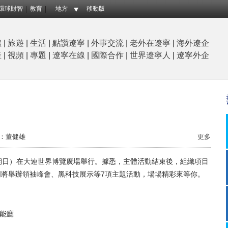
環球財智
教育
地方
移動版
體
|
旅遊
|
生活
|
點讚遼寧
|
外事交流
|
老外在遼寧
|
海外遼企
産
|
視頻
|
專題
|
遼寧在線
|
國際合作
|
世界遼寧人
|
遼寧外企
：董健雄
更多
星期日）在大連世界博覽廣場舉行。據悉，主體活動結束後，組織項目
將舉辦領袖峰會、黑科技展示等7項主題活動，場場精彩來等你。
功能廳