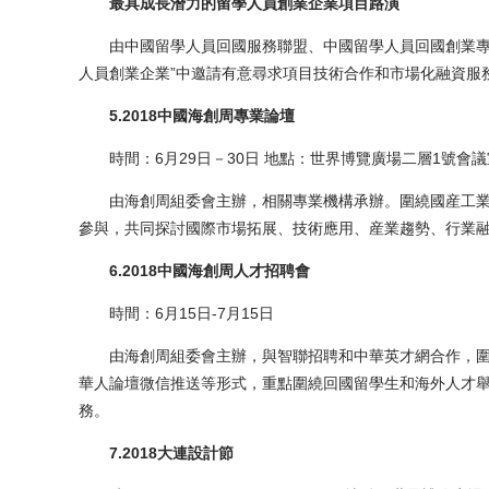
最具成長潛力的留學人員創業企業項目路演
由中國留學人員回國服務聯盟、中國留學人員回國創業專家
人員創業企業”中邀請有意尋求項目技術合作和市場化融資服
5.2018中國海創周專業論壇
時間：6月29日－30日 地點：世界博覽廣場二層1號會議
由海創周組委會主辦，相關專業機構承辦。圍繞國産工業
參與，共同探討國際市場拓展、技術應用、産業趨勢、行業
6.2018中國海創周人才招聘會
時間：6月15日-7月15日
由海創周組委會主辦，與智聯招聘和中華英才網合作，圍
華人論壇微信推送等形式，重點圍繞回國留學生和海外人才
務。
7.2018大連設計節