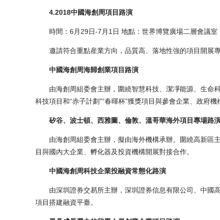
4.2018中國海創周項目路演
時間：6月29日-7月1日 地點：世界博覽廣場二層會議室
邀請符合重點産業方向，品質高、落地性強的項目開展專
中國海創周海歸創業項目路演
由海創周組委會主辦，圍繞智慧科技、潔凈能源、生命科學
科技項目和“赤子計劃”“春暉杯”獲獎項目與參會企業、政府
矽谷、波士頓、西雅圖、倫敦、溫哥華海外項目專場路
由海創周組委會主辦，擬由海外機構承辦。圍繞高新區主
目與國內大企業、孵化器及投資機構開展對接合作。
中國海創周科技企業投融資常態化路演
由深圳證券交易所主辦，深圳證券信息有限公司、中國高
項目搭建融資平臺。