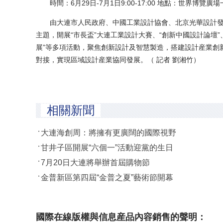
時間：6月29日-7月1日9:00-17:00 地點：世界博
由大連市人民政府、中國工業設計協會、北京光華設計發展
主題，開展“市長盃”大連工業設計大賽、“創新中國設計論壇”
展”等多項活動，聚焦創新設計及智慧製造，搭建設計産業創
對接，實現區域設計産業協同發展。（ 記者 劉湘竹）
相關新聞
大連海創周：將擁有更廣闊的國際視野
甘井子區開展“六個一”活動迎黨的生日
7月20日大連將舉辦首屆購物節
金普新區第四屆“金普之夏”藝術節開幕
國際在線版權與信息産品內容銷售的聲明：