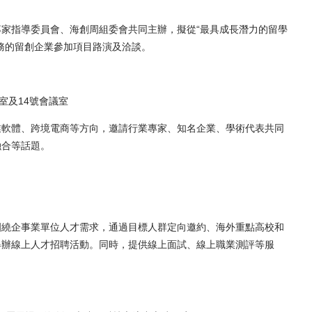
指導委員會、海創周組委會共同主辦，擬從“最具成長潛力的留學
務的留創企業參加項目路演及洽談。
室及14號會議室
軟體、跨境電商等方向，邀請行業專家、知名企業、學術代表共同
融合等話題。
繞企事業單位人才需求，通過目標人群定向邀約、海外重點高校和
舉辦線上人才招聘活動。同時，提供線上面試、線上職業測評等服