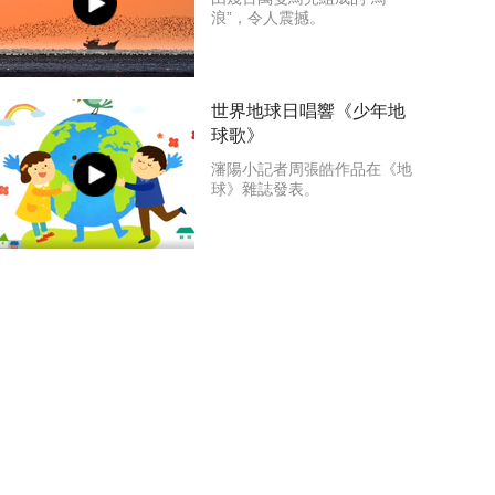
浪”，令人震撼。
世界地球日唱響《少年地
球歌》
瀋陽小記者周張皓作品在《地
球》雜誌發表。