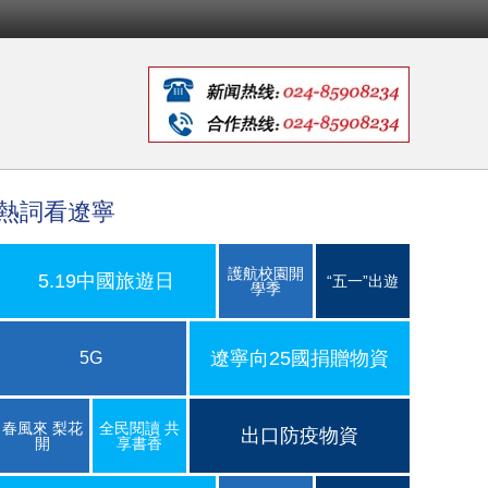
熱詞看遼寧
護航校園開
5.19中國旅遊日
“五一”出遊
學季
遼寧向25國捐贈物資
5G
春風來 梨花
全民閱讀 共
出口防疫物資
開
享書香