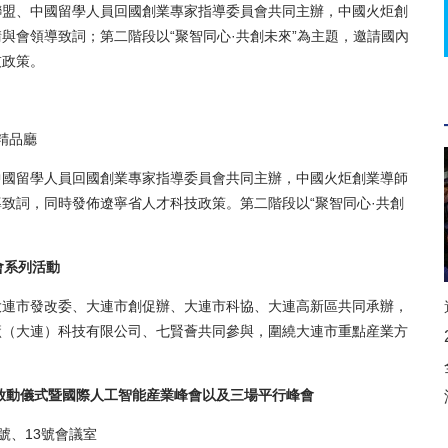
盟、中國留學人員回國創業專家指導委員會共同主辦，中國火炬創
與會領導致詞；第二階段以“聚智同心·共創未來”為主題，邀請國內
技政策。
層精品廳
國留學人員回國創業專家指導委員會共同主辦，中國火炬創業導師
致詞，同時發佈遼寧省人才科技政策。第二階段以“聚智同心·共創
會系列活動
連市發改委、大連市創促辦、大連市科協、大連高新區共同承辦，
廠（大連）科技有限公司、七賢薈共同參與，圍繞大連市重點産業方
啟動儀式暨國際人工智能産業峰會以及三場平行峰會
2號、13號會議室