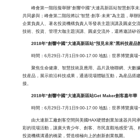
峰會第一階段擬舉辦“創響中國”大連高新區站智慧創享未
共同參與；峰會第二階段將以“智慧·創享·未來”為主題，舉
企業負責人、著名投資機構負責人等發表主題演講及圓桌交
技術、投資、管理大咖主題演講、圓桌交流外，還將邀請矽
2018年“創響中國”大連高新區站“預見未來”黑科技産品
時間：6月29日-7月1日9:00-17:00 地點：世界博覽廣
聚焦生命健康、智慧技術及應用、晶片及物聯網、大數據
技産品，展示前沿科技成果，通過現場體驗互動，為産品搭
接。
2018年“創響中國”大連高新區站Get Maker創客嘉年華
時間：6月29日-7月1日9:00-17:00 地點：世界博覽廣
由大連新工廠創客空間與美國HAX硬體創業加速器共同承
彩的現場活動，讓廣大青少年、創客、市民直觀地感受“高、
投資機構溝通的橋梁，營造積極向上的創新創業氛圍。