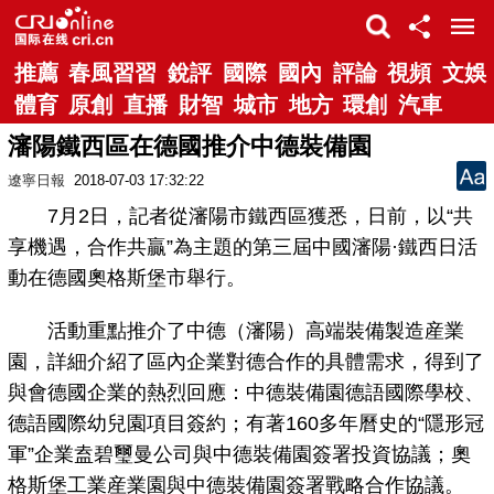
推薦
春風習習
銳評
國際
國內
評論
視頻
文娛
體育
原創
直播
財智
城市
地方
環創
汽車
瀋陽鐵西區在德國推介中德裝備園
遼寧日報
2018-07-03 17:32:22
7月2日，記者從瀋陽市鐵西區獲悉，日前，以“共
享機遇，合作共贏”為主題的第三屆中國瀋陽·鐵西日活
動在德國奧格斯堡市舉行。
活動重點推介了中德（瀋陽）高端裝備製造産業
園，詳細介紹了區內企業對德合作的具體需求，得到了
與會德國企業的熱烈回應：中德裝備園德語國際學校、
德語國際幼兒園項目簽約；有著160多年曆史的“隱形冠
軍”企業盍碧璽曼公司與中德裝備園簽署投資協議；奧
格斯堡工業産業園與中德裝備園簽署戰略合作協議。