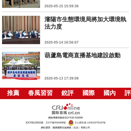
2020-05-15 15:59:36
瀋陽市生態環境局將加大環境執
法力度
2020-05-14 16:56:07
葫蘆島電商直播基地建設啟動
2020-05-13 17:39:08
推薦
春風習習
銳評
國際
國內
評
網絡傳播視聽節目許可證 0102006
京ICP證120531號
京ICP備05064898號
京公網安備 11040102700187號
網站運營：國廣國際在線網絡（北京）有限公司