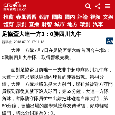
推薦
春風習習
銳評
國際
國內
評論
視頻
文娛
體育
原創
直播
財智
城市
地方
環創
汽車
足協盃大連一方3：0勝四川九牛
新華社
2018-07-09 17:11:18
大連一方隊7月7日在足協盃第六輪首回合主場3：
0戰勝四川九牛隊，取得晉級先機。
面對足協盃目前唯一一支非中超球隊四川九牛隊，
大連一方隊只能以純國內球員的陣容出戰。第44分
鐘，大連一方隊老將朱挺大力射門，球雖然被對方守門
員撲到卻從其腋下滾入球門；第52分鐘，大連一方隊
角球，客隊防守隊員忙中出錯把球碰進自家大門；第
80分鐘，替補出場的趙學斌接隊友傳球後，頭球輕鬆
破門，將比分鎖定為3：0。