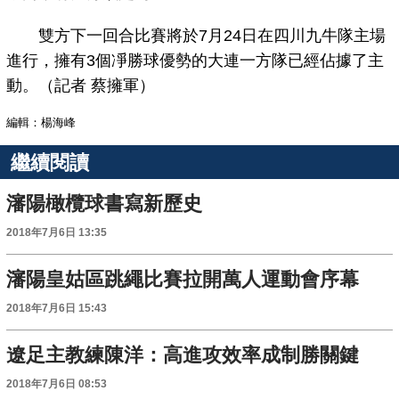
雙方下一回合比賽將於7月24日在四川九牛隊主場
進行，擁有3個凈勝球優勢的大連一方隊已經佔據了主
動。（記者 蔡擁軍）
編輯：楊海峰
繼續閱讀
瀋陽橄欖球書寫新歷史
2018年7月6日 13:35
瀋陽皇姑區跳繩比賽拉開萬人運動會序幕
2018年7月6日 15:43
遼足主教練陳洋：高進攻效率成制勝關鍵
2018年7月6日 08:53