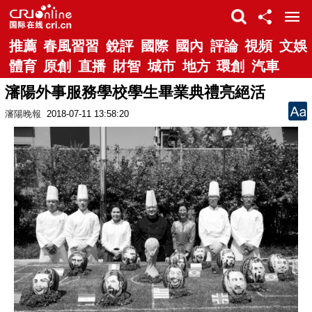
推薦
春風習習
銳評
國際
國內
評論
視頻
文娛
體育
原創
直播
財智
城市
地方
環創
汽車
瀋陽外事服務學校學生畢業典禮亮絕活
瀋陽晚報
2018-07-11 13:58:20