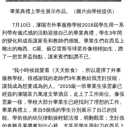
畢業典禮上學生展示作品。（圖片由學校提供）
7月10日，瀋陽市外事服務學校2018屆學生用一系
列帶有儀式感的活動迎接自己的畢業典禮，學生3年間
的變化和成長讓家長和教師們感慨。畢業生們在西瓜上
雕出的梅西、C羅、蘇亞雷斯等球星肖像栩栩如生，蹭
了一把世界盃熱點，讓來賓們點讚不已。
“我小時候就愛看《天天飲食》，所以選擇了外事
服務學校。很感謝我的老師們3年裏教給我烹飪技能，
讓我成為想要成為的人。”2015級一班畢業生張雲豪已
經簽約瀋陽富力萬達文華酒店，走上了工作崗位。像張
雲豪一樣，學校大部分畢業生已經找到了理想的工作。
畢業典禮上，來自5個係的學生分別展示了自己的技
能。學前係的幼兒律動操輕鬆活潑，萌翻觀眾；烹飪係
的食雕及果醬畫別出心裁，尤其是學生用刻刀在西瓜上