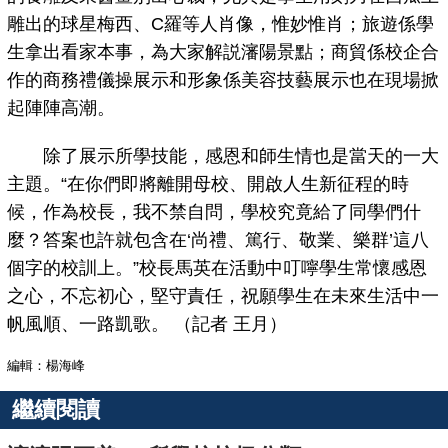
雕出的球星梅西、C羅等人肖像，惟妙惟肖；旅遊係學
生拿出看家本事，為大家解説瀋陽景點；商貿係校企合
作的商務禮儀操展示和形象係美容技藝展示也在現場掀
起陣陣高潮。
除了展示所學技能，感恩和師生情也是當天的一大
主題。“在你們即將離開母校、開啟人生新征程的時
候，作為校長，我不禁自問，學校究竟給了同學們什
麼？答案也許就包含在‘尚禮、篤行、敬業、樂群’這八
個字的校訓上。”校長馬英在活動中叮嚀學生常懷感恩
之心，不忘初心，堅守責任，祝願學生在未來生活中一
帆風順、一路凱歌。 （記者 王月）
編輯：楊海峰
繼續閱讀