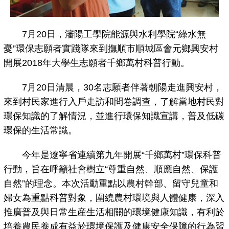
7月20日，瀋陽工學院能源與水利學院“綠水無
憂”環保志願者實踐隊來到撫順市順城區會元鄉興安村
開展2018年大學生志願者千鄉萬村科普行動。
7月20日清晨，30名志願者伴著朝陽走進興安村，
來到村民家進行入戶走訪和問卷調查，了解當地村民對
環保知識的了解情況，並進行環保知識宣講，普及低碳
環保的生活常識。
今年是遼寧省連續第九年開展“千鄉萬村”環保科普
行動，旨在呼籲社會樹立“尊重自然、順應自然、保護
自然”的理念。本次活動重點以農村幹部、留守兒童和
婦女為重點科普對象，圍繞農村環境與人體健康，深入
推廣普及與日常生産生活相關的環境健康知識，有利於
培養農民養成有益於環境保護及健康安全保障的行為習