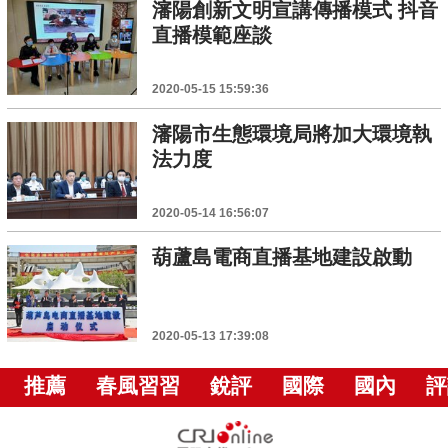
瀋陽創新文明宣講傳播模式 抖音
直播模範座談
2020-05-15 15:59:36
瀋陽市生態環境局將加大環境執
法力度
2020-05-14 16:56:07
葫蘆島電商直播基地建設啟動
2020-05-13 17:39:08
推薦
春風習習
銳評
國際
國內
評