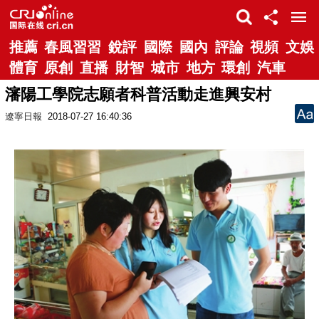
推薦
春風習習
銳評
國際
國內
評論
視頻
文娛
體育
原創
直播
財智
城市
地方
環創
汽車
瀋陽工學院志願者科普活動走進興安村
遼寧日報
2018-07-27 16:40:36