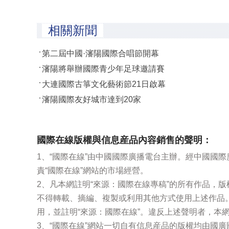
相關新聞
第二屆中國·瀋陽國際合唱節開幕
瀋陽將舉辦國際青少年足球邀請賽
大連國際古箏文化藝術節21日啟幕
瀋陽國際友好城市達到20家
國際在線版權與信息産品內容銷售的聲明：
1、“國際在線”由中國國際廣播電台主辦。經中國國
責“國際在線”網站的市場經營。
2、凡本網註明“來源：國際在線專稿”的所有作品，
不得轉載、摘編、複製或利用其他方式使用上述作品
用，並註明“來源：國際在線”。違反上述聲明者，本
3、“國際在線”網站一切自有信息産品的版權均由國