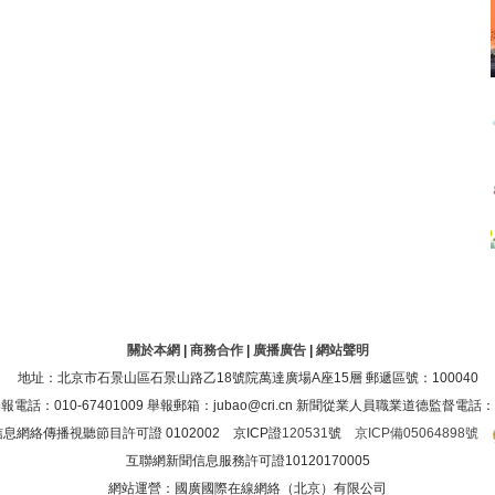
關於本網
|
商務合作
|
廣播廣告
|
網站聲明
地址：北京市石景山區石景山路乙18號院萬達廣場A座15層 郵遞區號：100040
：010-67401009 舉報郵箱：jubao@cri.cn 新聞從業人員職業道德監督電話：010-6
息網絡傳播視聽節目許可證 0102002 京ICP證
120531
號
京ICP備05064898號
互聯網新聞信息服務許可證10120170005
網站運營：國廣國際在線網絡（北京）有限公司