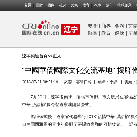
首頁
國際
國內
視頻
文娛
體育
汽車
城市
環球創業
要聞
|
商界
|
金融
|
文
縣區
|
教育
|
健康
|
房
遼寧頻道首頁>>
正文
“中國華僑國際文化交流基地” 揭牌
2018-07-31 08:51:19
|
來源：
瀋陽日報
|
編輯：李靜 |
責編：
7月30日，遼寧省僑聯、瀋陽市僑聯、市文廣局在瀋陽故宮舉
中華·漢語橋”夏令營遼寧瀋陽開營式。
揭牌儀式後，遼寧省僑聯舉行2018“親情中華·漢語橋”
自美國西雅圖的青少年參觀了瀋陽故宮和帥府博物館。（記者