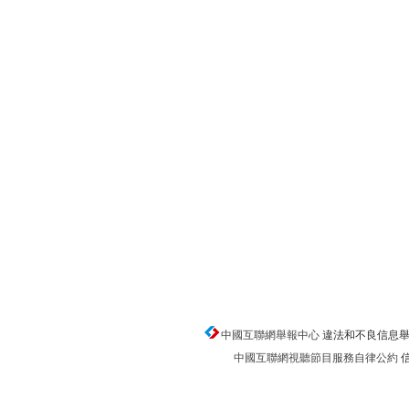
中國互聯網舉報中心
違法和不良信息舉報電話
中國互聯網視聽節目服務自律公約
信