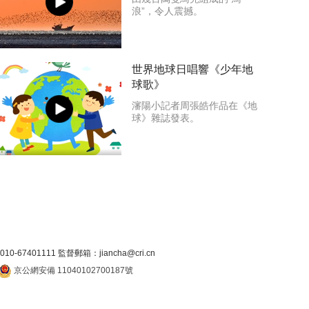
浪”，令人震撼。
世界地球日唱響《少年地
球歌》
瀋陽小記者周張皓作品在《地
球》雜誌發表。
7401111 監督郵箱：jiancha@cri.cn
京公網安備 11040102700187號