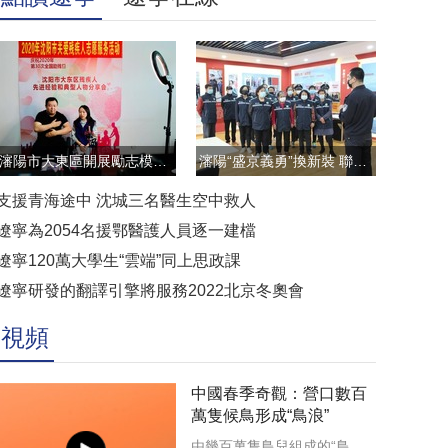
瀋陽市大東區開展勵志模範雲直播訪談活動
瀋陽“盛京義勇”換新裝 聯防聯控顯擔當
支援青海途中 沈城三名醫生空中救人
遼寧為2054名援鄂醫護人員逐一建檔
遼寧120萬大學生“雲端”同上思政課
遼寧研發的翻譯引擎將服務2022北京冬奧會
視頻
中國春季奇觀：營口數百
萬隻候鳥形成“鳥浪”
由幾百萬隻鳥兒組成的“鳥