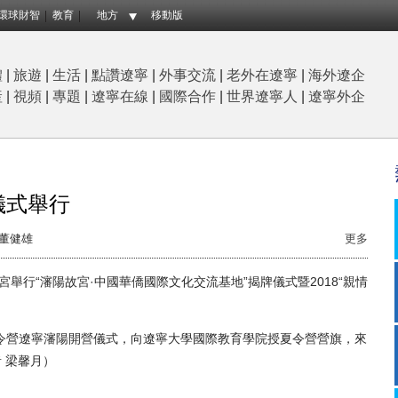
環球財智
教育
地方
移動版
體
|
旅遊
|
生活
|
點讚遼寧
|
外事交流
|
老外在遼寧
|
海外遼企
産
|
視頻
|
專題
|
遼寧在線
|
國際合作
|
世界遼寧人
|
遼寧外企
儀式舉行
董健雄
更多
行“瀋陽故宮·中國華僑國際文化交流基地”揭牌儀式暨2018“親情
夏令營遼寧瀋陽開營儀式，向遼寧大學國際教育學院授夏令營營旗，來
 梁馨月）