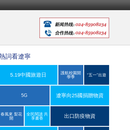
熱詞看遼寧
護航校園開
5.19中國旅遊日
“五一”出遊
學季
遼寧向25國捐贈物資
5G
春風來 梨花
全民閱讀 共
出口防疫物資
開
享書香