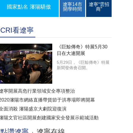
遼寧14市
遼寧“雲招
國家點名 瀋陽驕傲
開學時間
商”
CRI看遼寧
《巨鯨傳奇》特展5月30
日在大連開展
5月29日，《巨鯨傳奇》特展
新聞發佈會召開。
遼寧開展高危行業領域安全專項整治
2020瀋陽市網絡直播帶貨節于洪專場即將開幕
全面消殺 瀋陽盛京大劇院迎復演
瀋陽文官社區開展創建國家安全發展示範城活動
點讚遼寧
遼寧在線