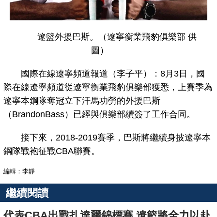
遼籃外援巴斯。（遼寧衡業飛豹俱樂部 供
圖）
國際在線遼寧頻道報道（李子平）：8月3日，國
際在線遼寧頻道從遼寧衡業飛豹俱樂部獲悉，上賽季為
遼寧本鋼隊奪冠立下汗馬功勞的外援巴斯
（BrandonBass）已經與俱樂部續簽了工作合同。
接下來，2018-2019賽季，巴斯將繼續身披遼寧本
鋼隊戰袍征戰CBA聯賽。 ​
編輯：李靜
繼續閱讀
代表CBA出戰扎達爾錦標賽 遼籃將全力以赴