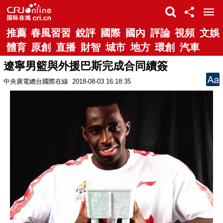
推薦
春風習習
銳評
國際
國內
評論
視頻
文娛
體育
原創
直播
財智
城市
地方
環創
汽車
遼寧男籃與外援巴斯完成合同續簽
中央廣電總台國際在線
2018-08-03 16:18:35