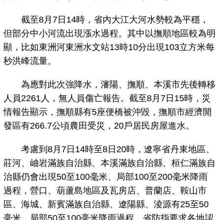
截至8月7日14時，省內大江大河水勢較為平穩，
但部分中小河流出現漲水過程。其中以撫順地區較為明
顯，比如東洲河東洲水文站13時10分出現103立方米每
秒洪峰流量。
為應對此次強降水，瀋陽、撫順、本溪市先後轉移
人員2261人，無人員傷亡報告。截至8月7日15時，災
情報告顯示，撫順縣有5座便橋被沖毀，撫順市經濟開
發區有266.7公頃農田受災，20戶居民房屋進水。
考慮到8月7日14時至8日20時，遼寧省丹東地區、
莊河、岫岩滿族自治縣、本溪滿族自治縣、桓仁滿族自
治縣仍會出現50至100毫米、局部100至200毫米降雨
過程，營口、葫蘆島地區及瓦房店、普蘭店、鞍山市
區、海城、新賓滿族自治縣、遼陽縣、淩源有25至50
毫米、局部50至100毫米降雨過程，省防指要求各地認