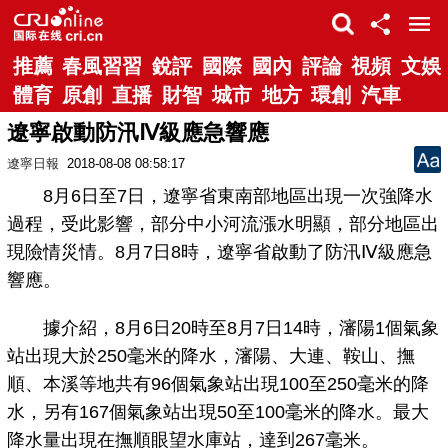
推薦
春風習習
銳評
國際
國內
評論
視頻
文娛
體育
原創
直播
財智
城市
地方
環創
汽車
遼寧啟動防汛Ⅳ級應急響應
遼寧日報
2018-08-08 08:58:17
8月6日至7日，遼寧省東南部地區出現一次強降水
過程，受此影響，部分中小河流漲水明顯，部分地區出
現險情災情。8月7日8時，遼寧省啟動了防汛Ⅳ級應急
響應。
據介紹，8月6日20時至8月7日14時，瀋陽1個氣象
站出現大於250毫米的降水，瀋陽、大連、鞍山、撫
順、本溪等地共有96個氣象站出現100至250毫米的降
水，另有167個氣象站出現50至100毫米的降水。最大
降水量出現在撫順眼望水庫站，達到267毫米。