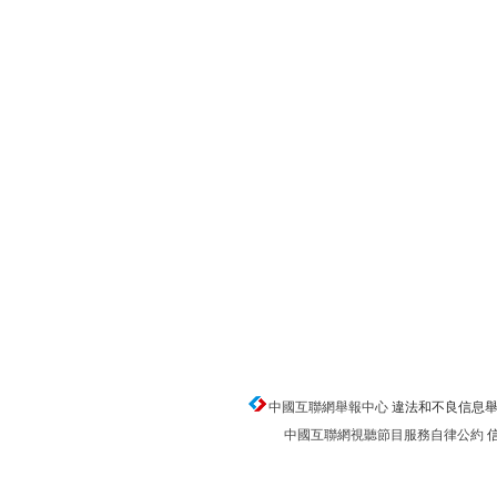
中國互聯網舉報中心
違法和不良信息舉報電話
中國互聯網視聽節目服務自律公約
信