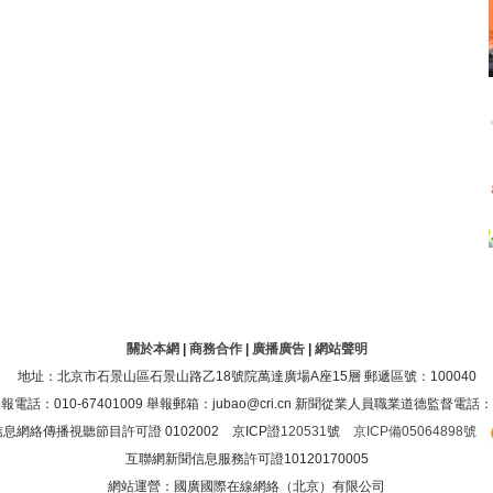
關於本網
|
商務合作
|
廣播廣告
|
網站聲明
地址：北京市石景山區石景山路乙18號院萬達廣場A座15層 郵遞區號：100040
：010-67401009 舉報郵箱：jubao@cri.cn 新聞從業人員職業道德監督電話：010-6
息網絡傳播視聽節目許可證 0102002 京ICP證
120531
號
京ICP備05064898號
互聯網新聞信息服務許可證10120170005
網站運營：國廣國際在線網絡（北京）有限公司