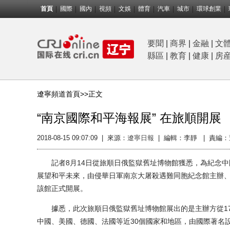
首頁
國際
國內
視頻
文娛
體育
汽車
城市
環球創業
要聞
|
商界
|
金融
|
文
縣區
|
教育
|
健康
|
房
遼寧頻道首頁>>
正文
“南京國際和平海報展” 在旅順開展
2018-08-15 09:07:09
|
來源：
遼寧日報
|
編輯：李靜 |
責編：
記者8月14日從旅順日俄監獄舊址博物館獲悉，為紀念中
展望和平未來，由侵華日軍南京大屠殺遇難同胞紀念館主辦、旅
該館正式開展。
據悉，此次旅順日俄監獄舊址博物館展出的是主辦方從17
中國、美國、德國、法國等近30個國家和地區，由國際著名