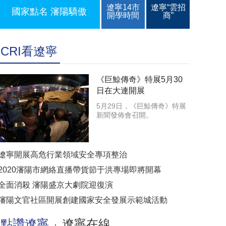
遼寧14市
遼寧“雲招
國家點名 瀋陽驕傲
開學時間
商”
CRI看遼寧
《巨鯨傳奇》特展5月30
日在大連開展
5月29日，《巨鯨傳奇》特展
新聞發佈會召開。
遼寧開展高危行業領域安全專項整治
2020瀋陽市網絡直播帶貨節于洪專場即將開幕
全面消殺 瀋陽盛京大劇院迎復演
瀋陽文官社區開展創建國家安全發展示範城活動
點讚遼寧
遼寧在線