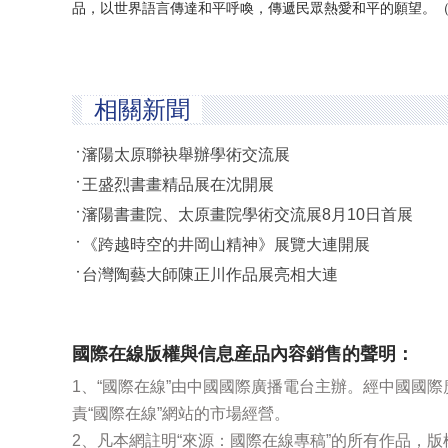
品，以世界語言傳達和平呼喚，傳遞民眾熱愛和平的願望。（
相關新聞
瀋陽太原聯袂舉辦學術交流展
王盛烈書畫精品展在沈開展
瀋陽書畫院、太原畫院學術交流展8月10日首展
《跨越時空的井岡山精神》展覽大連開展
台灣陶藝大師陳正川作品展亮相大連
國際在線版權與信息産品內容銷售的聲明：
1、“國際在線”由中國國際廣播電台主辦。經中國國
責“國際在線”網站的市場經營。
2、凡本網註明“來源：國際在線專稿”的所有作品，