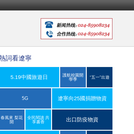
熱詞看遼寧
護航校園開
5.19中國旅遊日
“五一”出遊
學季
遼寧向25國捐贈物資
5G
春風來 梨花
全民閱讀 共
出口防疫物資
開
享書香