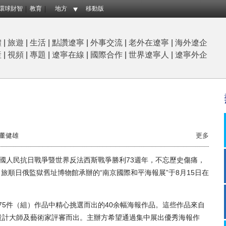
環球財智
教育
地方
移動版
體
|
旅遊
|
生活
|
點讚遼寧
|
外事交流
|
老外在遼寧
|
海外遼企
産
|
視頻
|
專題
|
遼寧在線
|
國際合作
|
世界遼寧人
|
遼寧外企
董健雄
更多
國人民抗日戰爭暨世界反法西斯戰爭勝利73週年，不忘歷史傷痛，
順日俄監獄舊址博物館承辦的“南京國際和平海報展”于8月15日在
5件（組）作品中精心挑選而出的40余幅海報作品。這些作品來自
設計大師及藝術家評審而出。主辦方希望通過集中展出優秀海報作