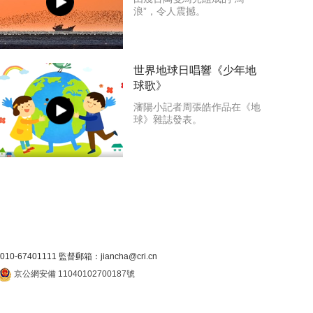
浪”，令人震撼。
世界地球日唱響《少年地
球歌》
瀋陽小記者周張皓作品在《地
球》雜誌發表。
7401111 監督郵箱：jiancha@cri.cn
京公網安備 11040102700187號