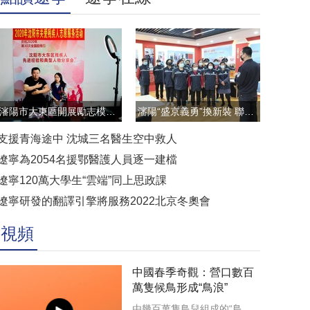
瀋陽市大東區開展勵志模範雲直播訪談活動
瀋陽“盛京義勇”換新裝 聯防聯控顯擔當
支援青海途中 沈城三名醫生空中救人
遼寧為2054名援鄂醫護人員逐一建檔
遼寧120萬大學生“雲端”同上思政課
遼寧研發的翻譯引擎將服務2022北京冬奧會
視頻
中國春季奇觀：營口數百
萬隻候鳥形成“鳥浪”
由幾百萬隻鳥兒組成的“鳥