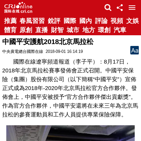
推薦
春風習習
銳評
國際
國內
評論
視頻
文娛
體育
原創
直播
財智
城市
地方
環創
汽車
中國平安護航2018北京馬拉松
中央廣電總台國際在線
2018-09-01 16:14:19
國際在線遼寧頻道報道（李子平）：8月17日，
2018年北京馬拉松賽事發佈會正式召開。中國平安保
險（集團）股份有限公司（以下簡稱“中國平安”）宣佈
正式成為2018年-2020年北京馬拉松官方合作夥伴。發
佈會上，中國平安被授予“官方合作夥伴傑出貢獻獎”。
作為官方合作夥伴，中國平安還將在未來三年為北京馬
拉松的參賽運動員和工作人員提供專業保險保障。