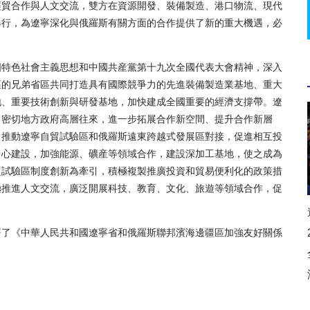
經貿合作與人文交流，雙方在資源開發、裝備製造、港口物流、現代
舉行，為遼寧深化與俄羅斯有關方面的合作提供了新的重大機遇，必
特色社會主義思想和中國共産黨第十九次全國代表大會精神，深入
區的兄弟省區共同打造具有國際競爭力的先進裝備製造業基地、重大
地、重要技術創新與研發基地，加快建成全國重要的經濟支撐帶。遼
，密切地方政府高層往來，進一步拓展合作新空間、提升合作新層
，推動遼寧自貿試驗區和俄羅斯遠東跨越式發展區對接，促進相互投
中心建設，加強能源、礦産等領域合作，建設深加工基地，使之成為
貿試驗區制度創新為牽引，積極複製推廣投資和貿易便利化的政策措
極推進人文交流，廣泛開展科技、教育、文化、旅遊等領域合作，促
了《中華人民共和國遼寧省和俄羅斯聯邦濱海邊疆區加強友好關係