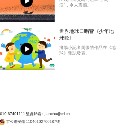
浪”，令人震撼。
世界地球日唱響《少年地
球歌》
瀋陽小記者周張皓作品在《地
球》雜誌發表。
7401111 監督郵箱：jiancha@cri.cn
京公網安備 11040102700187號