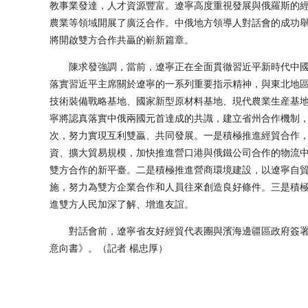
教事業發達，人才資源豐富。遼寧高度重視發展與俄羅斯的
農業等領域開展了廣泛合作。中俄地方領導人對話會的成功
將開啟雙方合作共贏的嶄新篇章。
陳求發強調，當前，遼寧正在全面貫徹習近平新時代中國
落實習近平主席關於遼寧的一系列重要指示精神，與東北地
技術裝備戰略基地、國家新型原材料基地、現代農業生産基
寧將認真落實中俄兩國元首達成的共識，建立省州合作機制
次，努力實現互利雙贏、共同發展。一是積極推進經貿合作
資、擴大貿易規模，加快推進營口港與俄鐵公司合作的物流
雙方合作的新平臺。二是積極推進營商環境建設，以遼寧自
施，努力為雙方企業合作和人員往來創造良好條件。三是積
進雙方人民加深了解、增進友誼。
對話會前，遼寧省友好經貿代表團與濱海邊疆區政府簽署
意向書》。（記者 楊忠厚）