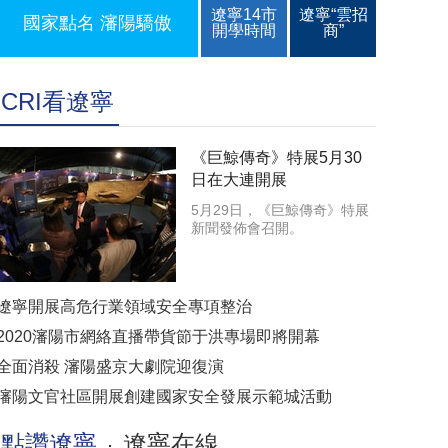
遼寧14市
遼寧“雲招
國家點名 瀋陽驕傲
開學時間
商”
CRI看遼寧
《巨鯨傳奇》特展5月30
日在大連開展
5月29日，《巨鯨傳奇》特展
新聞發佈會召開。
遼寧開展高危行業領域安全專項整治
2020瀋陽市網絡直播帶貨節于洪專場即將開幕
全面消殺 瀋陽盛京大劇院迎復演
瀋陽文官社區開展創建國家安全發展示範城活動
點讚遼寧
遼寧在線