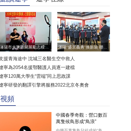
瀋陽市大東區開展勵志模範雲直播訪談活動
瀋陽“盛京義勇”換新裝 聯防聯控顯擔當
支援青海途中 沈城三名醫生空中救人
遼寧為2054名援鄂醫護人員逐一建檔
遼寧120萬大學生“雲端”同上思政課
遼寧研發的翻譯引擎將服務2022北京冬奧會
視頻
中國春季奇觀：營口數百
萬隻候鳥形成“鳥浪”
由幾百萬隻鳥兒組成的“鳥