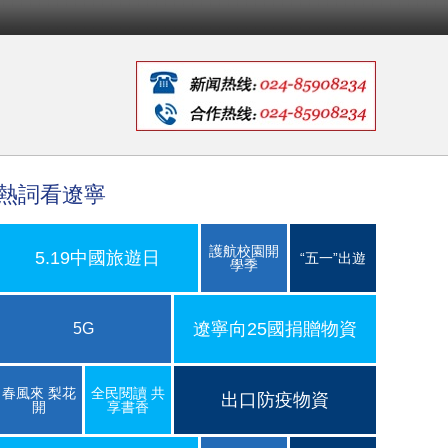
熱詞看遼寧
護航校園開
5.19中國旅遊日
“五一”出遊
學季
遼寧向25國捐贈物資
5G
春風來 梨花
全民閱讀 共
出口防疫物資
開
享書香