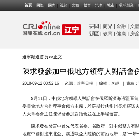
首頁
國際
國內
視頻
文娛
體育
汽車
城市
環球創業
要聞
|
商界
|
金融
|
文
縣區
|
教育
|
健康
|
房
遼寧頻道首頁>>
正文
陳求發參加中俄地方領導人對話會
2018-09-12 08:52:16
|
來源：
遼寧日報
|
編輯：李靜 |
責編：
9月11日，中俄地方領導人對話會在俄羅斯濱海邊疆區首
委員會地方合作理事會俄方主席，雅羅斯拉伕州州長米羅諾
人大常委會主任陳求發參加對話會並在上半場發言。
陳求發在發言中首先代表省委、省政府，對中俄雙方有關
地處中國對接東北亞、溝通歐亞大陸橋的前沿地帶，是“一帶