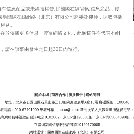
站自有信息産品或未經授權使用“國際在線“網站信息産品，侵
國廣國際在線網絡（北京）有限公司將委託律師，採取包括
法權益。
的在於傳播更多信息，豐富網絡文化，此類稿件不代表本網
，請在該事由發生之日起30日內進行。
關於本網
|
商務合作
|
廣播廣告
|
網站聲明
地址：北京市石景山區石景山路乙18號院萬達廣場A座15層 郵遞區號：100040
：010-67401009 舉報郵箱：jubao@cri.cn 新聞從業人員職業道德監督電話：010-6
息網絡傳播視聽節目許可證 0102002 京ICP證
120531
號
京ICP備05064898號
互聯網新聞信息服務許可證10120170005
網站運營：國廣國際在線網絡（北京）有限公司