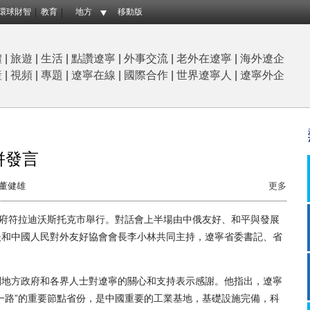
環球財智
教育
地方
移動版
體
|
旅遊
|
生活
|
點讚遼寧
|
外事交流
|
老外在遼寧
|
海外遼企
産
|
視頻
|
專題
|
遼寧在線
|
國際合作
|
世界遼寧人
|
遼寧外企
併發言
董健雄
更多
府符拉迪沃斯托克市舉行。對話會上半場由中俄友好、和平與發展
夫和中國人民對外友好協會會長李小林共同主持，遼寧省委書記、省
地方政府和各界人士對遼寧的關心和支持表示感謝。他指出，遼寧
一路”的重要節點省份，是中國重要的工業基地，基礎設施完備，科