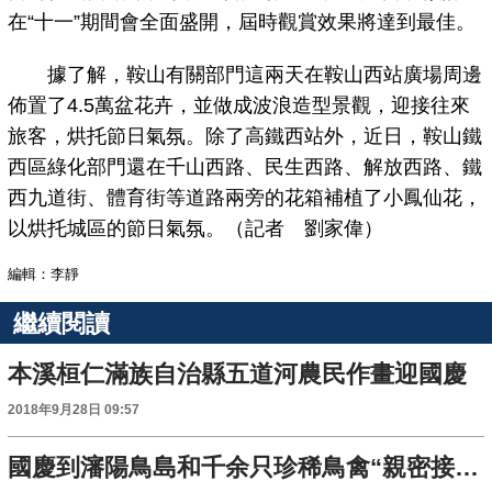
在“十一”期間會全面盛開，屆時觀賞效果將達到最佳。
據了解，鞍山有關部門這兩天在鞍山西站廣場周邊
佈置了4.5萬盆花卉，並做成波浪造型景觀，迎接往來
旅客，烘托節日氣氛。除了高鐵西站外，近日，鞍山鐵
西區綠化部門還在千山西路、民生西路、解放西路、鐵
西九道街、體育街等道路兩旁的花箱補植了小鳳仙花，
以烘托城區的節日氣氛。（記者 劉家偉）
編輯：李靜
繼續閱讀
本溪桓仁滿族自治縣五道河農民作畫迎國慶
2018年9月28日 09:57
國慶到瀋陽鳥島和千余只珍稀鳥禽“親密接觸”