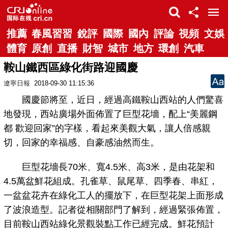
推薦
春風習習
銳評
國際
國內
評論
視頻
文娛
體育
原創
直播
財智
城市
地方
環創
汽車
鞍山鐵西區綠化街路迎國慶
遼寧日報
2018-09-30 11:15:36
國慶節將至，近日，經過高鐵鞍山西站的人們驚喜
地發現，西站廣場外面佈置了巨型花墻，配上“美麗鋼
都 歡迎回家”的字樣，看起來美觀大氣，讓人倍感親
切，回家的幸福感、自豪感油然而生。
巨型花墻長70米、寬4.5米、高3米，是由花架和
4.5萬盆鮮花組成。孔雀草、鼠尾草、四季春、串紅，
一盆盆花卉在綠化工人的擺放下，在巨型花架上面形成
了波浪造型。記者從相關部門了解到，經過緊張佈置，
目前鞍山西站綠化景觀裝點工作已經完成。鮮花預計