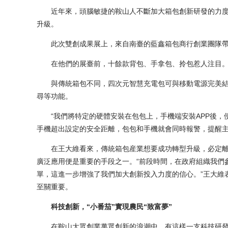
近年來，頭腦敏捷的鞍山人不斷加大箱包創新研發的力度
升級。
此次雙創成果展上，來自南臺的藍鑫箱包商行創業團隊帶
在他們的展臺前，十餘款背包、手拿包、拎包惹人注目
與傳統箱包不同，四次元智慧充電包可與移動電源完美結合
尋等功能。
“我們將特定的硬體安裝在包包上，手機端安裝APP後，便
手機超出設定的安全距離，包包和手機就會同時報警，提醒
在王大維看來，傳統箱包産業想要成功轉型升級，必定離
廣泛應用便是重要的手段之一。“前段時間，在政府組織我們
單，這進一步增強了我們加大創新投入力度的信心。”王大維
至關重要。
科技創新，“小番茄”實現農民“致富夢”
在鞍山大眾創業萬眾創新的浪潮中，有這樣一支科技研發團