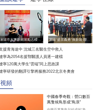
瀋陽市大東區開展勵志模範雲直播訪談活動
瀋陽“盛京義勇”換新裝 聯防聯控顯擔當
支援青海途中 沈城三名醫生空中救人
遼寧為2054名援鄂醫護人員逐一建檔
遼寧120萬大學生“雲端”同上思政課
遼寧研發的翻譯引擎將服務2022北京冬奧會
視頻
中國春季奇觀：營口數百
萬隻候鳥形成“鳥浪”
由幾百萬隻鳥兒組成的“鳥