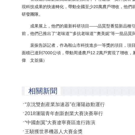
現科技成果的快速轉化，帶動全國至少20萬農戶增收，他們
研發團隊。
成果展上，他們的最新科研項目——品質型番茄新品種引
前，他們已推出了“老味道”“多抗老味道”“奧美妮”等一批品
裴振告訴記者，作為鞍山市科技進步一等獎的項目，項目區
面積已達到7000公頃，帶動周邊農戶12.2萬戶實現了增收
偉 文並攝）
相關新聞
“京沈雙創産業加速器”在瀋陽啟動運行
2018瀋陽青年創新創業大賽決賽舉行
“中國創翼”大賽遼寧賽區進行路演
王驍獲世界機器人大賽金獎