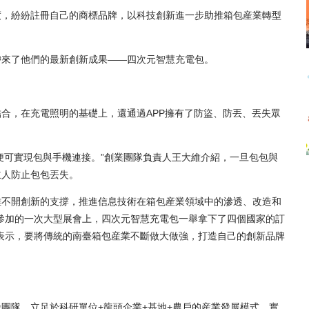
，紛紛註冊自己的商標品牌，以科技創新進一步助推箱包産業轉型
來了他們的最新創新成果——四次元智慧充電包。
。
，在充電照明的基礎上，還通過APP擁有了防盜、防丟、丟失眾
可實現包與手機連接。”創業團隊負責人王大維介紹，一旦包包與
主人防止包包丟失。
不開創新的支撐，推進信息技術在箱包産業領域中的滲透、改造和
參加的一次大型展會上，四次元智慧充電包一舉拿下了四個國家的訂
表示，要將傳統的南臺箱包産業不斷做大做強，打造自己的創新品牌
隊，立足於科研單位+龍頭企業+基地+農戶的産業發展模式，實