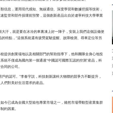
類信息，運用現代感知、無線通信、深度學習和數據挖掘等技術，
怠速監管和部件損壞前預警，這個創新産品出自於遼寧科技大學畢業
大汗，就是要在冰冷的車裏凍上好一陣子，安裝上我們這個設備便
品的特點，“這個系統還有疲勞駕駛提醒、故障檢測、尋車定位等另
校提供創業場地以及相關部門的幫助指導下，他和團隊全身心地投
系統不僅成為國內第一個通過“中國認可國際互認的控測”産品，科
貨合同的公司。
戶的認可。”李春宇説，科技創新讓科大物聯的競爭力不斷提升，
足人們對美好生活需求的産品。
如今已成為全國大型箱包專業市場之一，雖然市場帶動型産業集群
等制約因素。