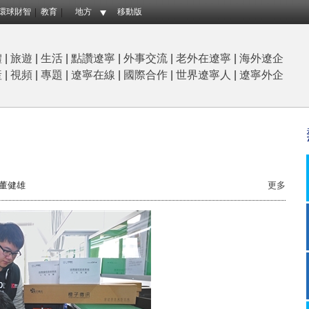
環球財智
教育
地方
移動版
體
|
旅遊
|
生活
|
點讚遼寧
|
外事交流
|
老外在遼寧
|
海外遼企
産
|
視頻
|
專題
|
遼寧在線
|
國際合作
|
世界遼寧人
|
遼寧外企
董健雄
更多