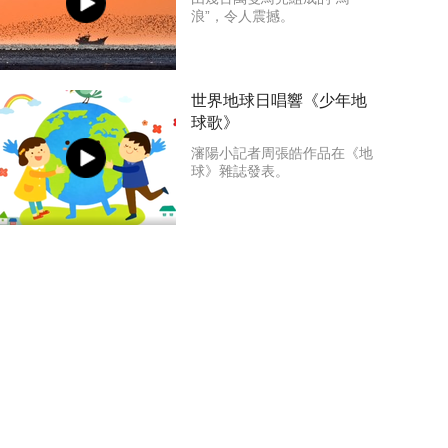
浪”，令人震撼。
世界地球日唱響《少年地
球歌》
瀋陽小記者周張皓作品在《地
球》雜誌發表。