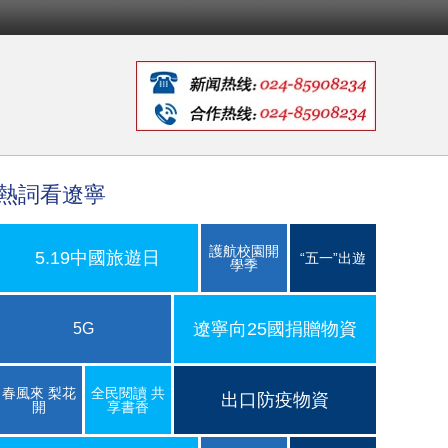
熱詞看遼寧
護航校園開
5.19中國旅遊日
“五一”出遊
學季
遼寧向25國捐贈物資
5G
春風來 梨花
全民閱讀 共
出口防疫物資
開
享書香