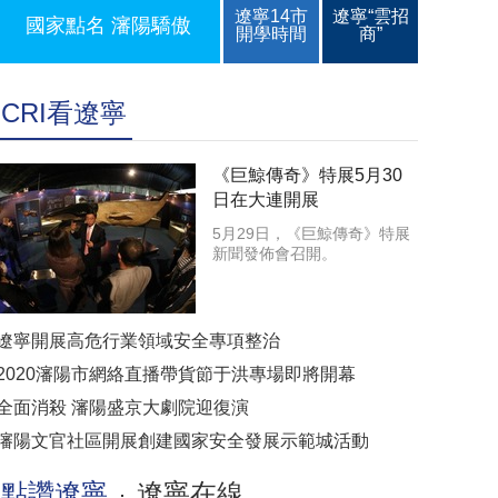
遼寧14市
遼寧“雲招
國家點名 瀋陽驕傲
開學時間
商”
CRI看遼寧
《巨鯨傳奇》特展5月30
日在大連開展
5月29日，《巨鯨傳奇》特展
新聞發佈會召開。
遼寧開展高危行業領域安全專項整治
2020瀋陽市網絡直播帶貨節于洪專場即將開幕
全面消殺 瀋陽盛京大劇院迎復演
瀋陽文官社區開展創建國家安全發展示範城活動
點讚遼寧
遼寧在線