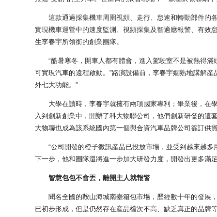
這款通過採集機車周圍視頻、走行、怠速和轉動部件的各
實現機車運營中的速度監測、視頻採集及智適應報警、有效
生李春宇所領銜的創業團隊。
“酷暑寒冬，開車人都有體會，進入駕駛室不是被熱得滿頭
可實現汽車的遠程啟動。”路演設備前，李春宇嫺熟地講解産
外七大功能。”
大學在讀時，李春宇就擁有兩項國家專利；畢業後，在學
入到創新創業中，開辦了科大物聯公司，他們創新研發的這套
大物聯也成為該系統國內第一個與合資汽車品牌公司簽訂供
“公司開發的橙子微訊産品已投放市場，並受到越來越多用
下一步，他和團隊還將進一步加大研發力度，開發出更多滿
智慧包包不會丟，離開主人就報警
聞名全國的鞍山海城南臺箱包市場，歷經數十年的發展，
已初步形成，但是仍然存在産品檔次不高、缺乏真正的品牌