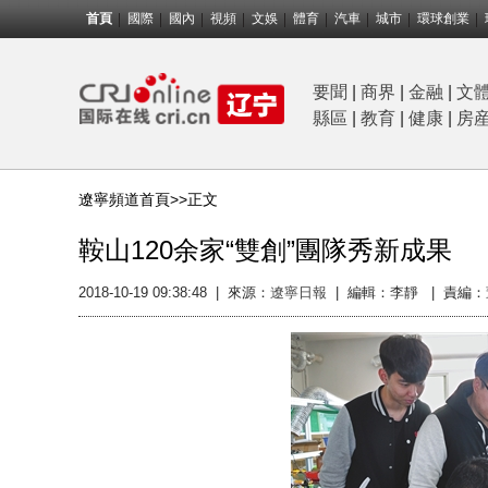
首頁
國際
國內
視頻
文娛
體育
汽車
城市
環球創業
要聞
|
商界
|
金融
|
文
縣區
|
教育
|
健康
|
房
遼寧頻道首頁>>
正文
鞍山120余家“雙創”團隊秀新成果
2018-10-19 09:38:48
|
來源：
遼寧日報
|
編輯：李靜 |
責編：