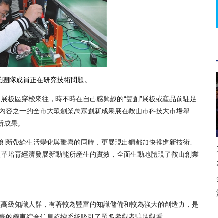
團隊成員正在研究技術問題。
板區穿梭來往，時不時在自己感興趣的“雙創”展板或産品前駐足
山活動內容之一的全市大眾創業萬眾創新成果展在鞍山市科技大市場舉
新成果。
創新帶給生活變化與驚喜的同時，更展現出鋼都加快推進新技術、
改革培育經濟發展新動能所産生的實效，全面生動地體現了鞍山創業
高級知識人群，有著較為豐富的知識儲備和較為強大的創造力，是
平臺的機車綜合信息監控系統吸引了眾多參觀者駐足觀看。