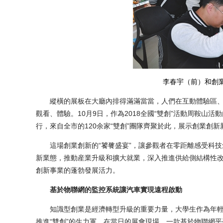
李春宇（前）和創業
縱橫的展板在大廳內排得滿滿當當，人們在互動體驗區、展
觀看、體驗。10月9日，作為2018全國“雙創”活動周鞍
行，來自全市的120余家“雙創”團隊齊聚於此，展示創業創新
這場創業創新的“饕餮盛宴”，讓參觀者在零距離感受科技
新業態，推動産業升級和擴大就業，深入推進供給側結構性
創新事業的蓬勃發展活力。
基於物聯網的監控系統讓汽車實現遠程啟動
知識型創業是經濟轉型升級的重要力量，大學生作為年輕
推進“雙創”的生力軍。在當日的展會現場，一款基於物聯網