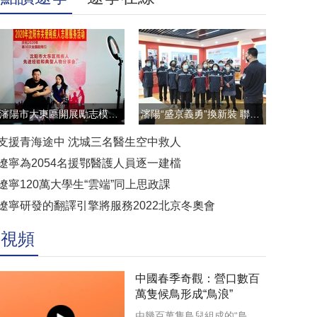
瀋陽市大東區開展勵志模範雲直播訪談活動
瀋陽“盛京義勇”換新裝 聯防聯控顯擔當
支援青海途中 沈城三名醫生空中救人
遼寧為2054名援鄂醫護人員逐一建檔
遼寧120萬大學生“雲端”同上思政課
遼寧研發的翻譯引擎將服務2022北京冬奧會
視頻
中國春季奇觀：營口數百
萬隻候鳥形成“鳥浪”
由幾百萬隻鳥兒組成的“鳥