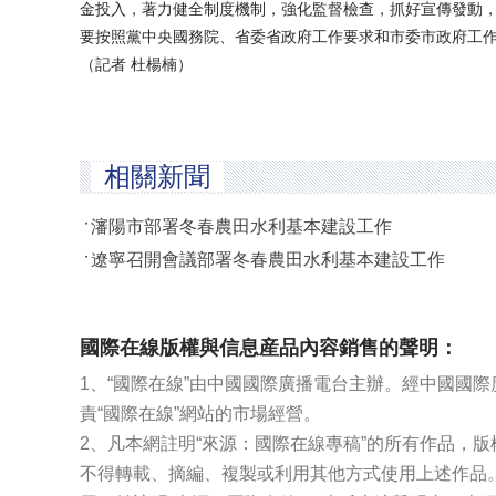
金投入，著力健全制度機制，強化監督檢查，抓好宣傳發動，
要按照黨中央國務院、省委省政府工作要求和市委市政府工作
（記者 杜楊楠）
相關新聞
瀋陽市部署冬春農田水利基本建設工作
遼寧召開會議部署冬春農田水利基本建設工作
國際在線版權與信息産品內容銷售的聲明：
1、“國際在線”由中國國際廣播電台主辦。經中國國
責“國際在線”網站的市場經營。
2、凡本網註明“來源：國際在線專稿”的所有作品，
不得轉載、摘編、複製或利用其他方式使用上述作品