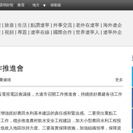
環球財智
教育
地方
移動版
體
|
旅遊
|
生活
|
點讚遼寧
|
外事交流
|
老外在遼寧
|
海外遼企
産
|
視頻
|
專題
|
遼寧在線
|
國際合作
|
世界遼寧人
|
遼寧外企
作推進會
董健雄
更多
設電視電話會議後，大連市召開工作推進會，持續抓好農建各項工作
增強抓好農田水利基本建設的責任感和緊迫感。二要突出重點工
建工作，穩步推進農村飲水安全工程建設，加大小型農田水利工程投
大低收入地區扶持力度。三要落實保障措施，加強組織領導，保障資