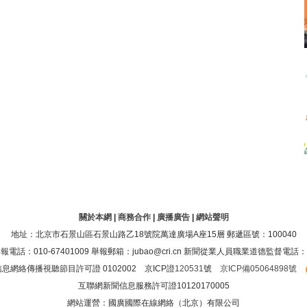
關於本網
|
商務合作
|
廣播廣告
|
網站聲明
地址：北京市石景山區石景山路乙18號院萬達廣場A座15層 郵遞區號：100040
：010-67401009 舉報郵箱：jubao@cri.cn 新聞從業人員職業道德監督電話：010-6
息網絡傳播視聽節目許可證 0102002 京ICP證
120531
號
京ICP備05064898號
互聯網新聞信息服務許可證10120170005
網站運營：國廣國際在線網絡（北京）有限公司