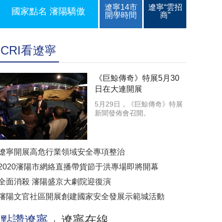
遼寧14市
遼寧“雲招
國家點名 瀋陽驕傲
開學時間
商”
CRI看遼寧
《巨鯨傳奇》特展5月30
日在大連開展
5月29日，《巨鯨傳奇》特展
新聞發佈會召開。
遼寧開展高危行業領域安全專項整治
2020瀋陽市網絡直播帶貨節于洪專場即將開幕
全面消殺 瀋陽盛京大劇院迎復演
瀋陽文官社區開展創建國家安全發展示範城活動
點讚遼寧
遼寧在線