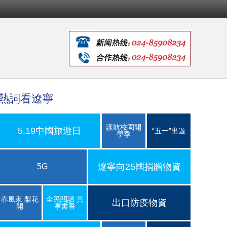
熱詞看遼寧
護航校園開
5.19中國旅遊日
“五一”出遊
學季
遼寧向25國捐贈物資
5G
春風來 梨花
全民閱讀 共
出口防疫物資
開
享書香