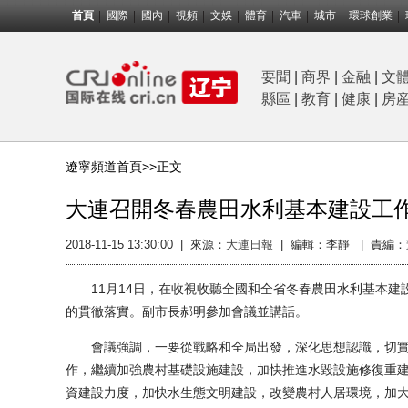
首頁
國際
國內
視頻
文娛
體育
汽車
城市
環球創業
要聞
|
商界
|
金融
|
文
縣區
|
教育
|
健康
|
房
遼寧頻道首頁>>
正文
大連召開冬春農田水利基本建設工
2018-11-15 13:30:00
|
來源：
大連日報
|
編輯：李靜 |
責編：
11月14日，在收視收聽全國和全省冬春農田水利基本建
的貫徹落實。副市長郝明參加會議並講話。
會議強調，一要從戰略和全局出發，深化思想認識，切實
作，繼續加強農村基礎設施建設，加快推進水毀設施修復重
資建設力度，加快水生態文明建設，改變農村人居環境，加