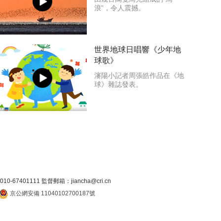
浪”，令人震撼。
世界地球日唱響《少年地
球歌》
瀋陽小記者周張皓作品在《地
球》雜誌發表。
7401111 監督郵箱：jiancha@cri.cn
京公網安備 11040102700187號