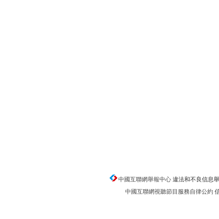
中國互聯網舉報中心
違法和不良信息舉報電話
中國互聯網視聽節目服務自律公約
信