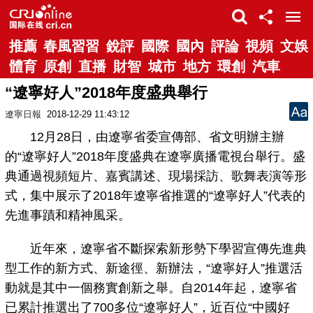
推薦
春風習習
銳評
國際
國內
評論
視頻
文娛
體育
原創
直播
財智
城市
地方
環創
汽車
“遼寧好人”2018年度盛典舉行
遼寧日報
2018-12-29 11:43:12
12月28日，由遼寧省委宣傳部、省文明辦主辦
的“遼寧好人”2018年度盛典在遼寧廣播電視台舉行。盛
典通過視頻短片、嘉賓講述、現場採訪、歌舞表演等形
式，集中展示了2018年遼寧省推選的“遼寧好人”代表的
先進事蹟和精神風采。
近年來，遼寧省不斷探索新形勢下學習宣傳先進典
型工作的新方式、新途徑、新辦法，“遼寧好人”推選活
動就是其中一個務實創新之舉。自2014年起，遼寧省
已累計推選出了700多位“遼寧好人”，近百位“中國好