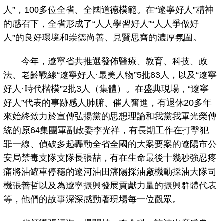
人”，100多位全省、全國道德模範。在“遼寧好人”精神
的感召下，全省形成了“人人學習好人”“人人爭做好
人”的良好環境和崇德尚善、見賢思齊的濃厚氛圍。
今年，遼寧省共推選發佈醫療、教育、科技、政
法、老齡戰線“遼寧好人·最美人物”5批83人，以及“遼寧
好人·時代楷模”2批3人（集體）。在盛典現場，“遼寧
好人”代表的事跡感人肺腑、催人奮進，有退休20多年
來始終致力於宣傳弘揚黨的思想理論和我黨我軍光榮傳
統的原64集團軍副政委李光祥，有長期工作在打擊犯
罪一線、偵破多起轟動全省全國的大案要案的遼陽市公
安局禁毒支隊支隊長張喆，有在生命最後十幾秒強忍疼
痛將油罐車停穩的遼河油田瀋陽採油廠機動採油大隊司
機張善哲以及為遼寧振興發展貢獻力量的振興群體代表
等，他們的故事深深感動著現場每一位觀眾。