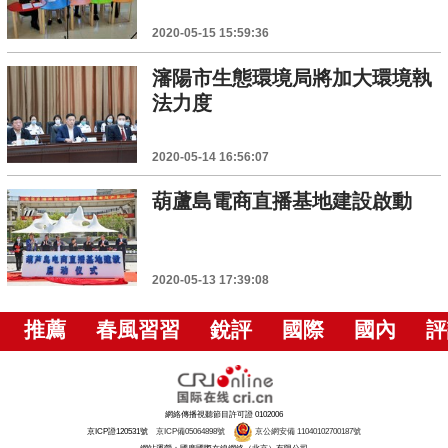
2020-05-15 15:59:36
瀋陽市生態環境局將加大環境執
法力度
2020-05-14 16:56:07
葫蘆島電商直播基地建設啟動
2020-05-13 17:39:08
推薦
春風習習
銳評
國際
國內
評
網絡傳播視聽節目許可證 0102006
京ICP證120531號
京ICP備05064898號
京公網安備 11040102700187號