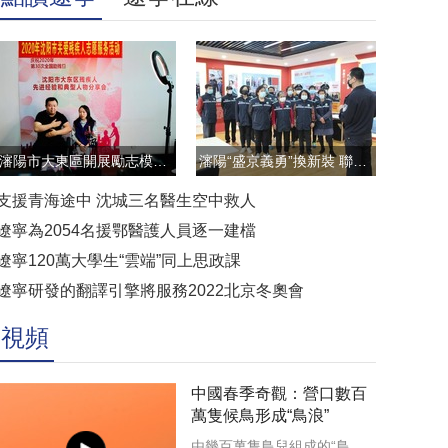
瀋陽市大東區開展勵志模範雲直播訪談活動
瀋陽“盛京義勇”換新裝 聯防聯控顯擔當
支援青海途中 沈城三名醫生空中救人
遼寧為2054名援鄂醫護人員逐一建檔
遼寧120萬大學生“雲端”同上思政課
遼寧研發的翻譯引擎將服務2022北京冬奧會
視頻
中國春季奇觀：營口數百
萬隻候鳥形成“鳥浪”
由幾百萬隻鳥兒組成的“鳥