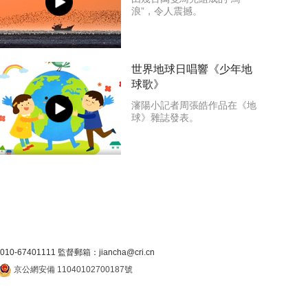
浪”，令人震撼。
世界地球日唱響《少年地
球歌》
瀋陽小記者周張皓作品在《地
球》雜誌發表。
7401111 監督郵箱：jiancha@cri.cn
京公網安備 11040102700187號