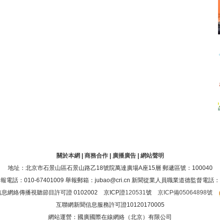
關於本網
|
商務合作
|
廣播廣告
|
網站聲明
地址：北京市石景山區石景山路乙18號院萬達廣場A座15層 郵遞區號：100040
：010-67401009 舉報郵箱：jubao@cri.cn 新聞從業人員職業道德監督電話：010-6
息網絡傳播視聽節目許可證 0102002 京ICP證
120531
號
京ICP備05064898號
互聯網新聞信息服務許可證10120170005
網站運營：國廣國際在線網絡（北京）有限公司