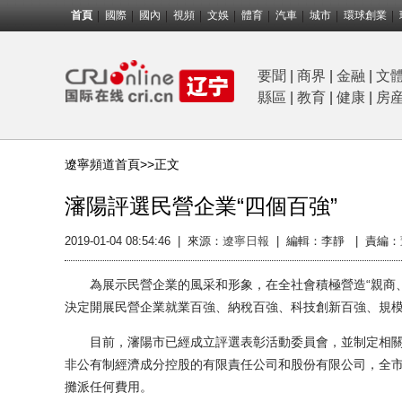
首頁
國際
國內
視頻
文娛
體育
汽車
城市
環球創業
要聞
|
商界
|
金融
|
文
縣區
|
教育
|
健康
|
房
遼寧頻道首頁>>
正文
瀋陽評選民營企業“四個百強”
2019-01-04 08:54:46
|
來源：
遼寧日報
|
編輯：李靜 |
責編：
為展示民營企業的風采和形象，在全社會積極營造“親商、
決定開展民營企業就業百強、納稅百強、科技創新百強、規模
目前，瀋陽市已經成立評選表彰活動委員會，並制定相關
非公有制經濟成分控股的有限責任公司和股份有限公司，全市
攤派任何費用。