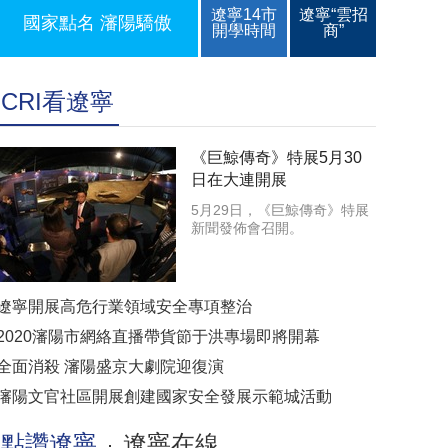
遼寧14市
遼寧“雲招
國家點名 瀋陽驕傲
開學時間
商”
CRI看遼寧
《巨鯨傳奇》特展5月30
日在大連開展
5月29日，《巨鯨傳奇》特展
新聞發佈會召開。
遼寧開展高危行業領域安全專項整治
2020瀋陽市網絡直播帶貨節于洪專場即將開幕
全面消殺 瀋陽盛京大劇院迎復演
瀋陽文官社區開展創建國家安全發展示範城活動
點讚遼寧
遼寧在線