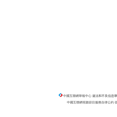
中國互聯網舉報中心
違法和不良信息舉報電話
中國互聯網視聽節目服務自律公約
信