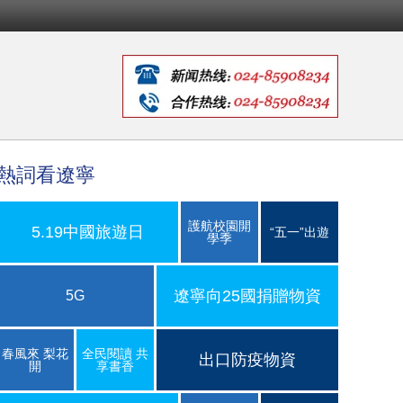
熱詞看遼寧
護航校園開
5.19中國旅遊日
“五一”出遊
學季
遼寧向25國捐贈物資
5G
春風來 梨花
全民閱讀 共
出口防疫物資
開
享書香