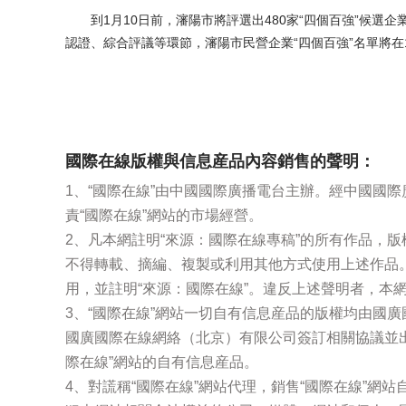
到1月10日前，瀋陽市將評選出480家“四個百強”候選企
認證、綜合評議等環節，瀋陽市民營企業“四個百強”名單將在
國際在線版權與信息産品內容銷售的聲明：
1、“國際在線”由中國國際廣播電台主辦。經中國國
責“國際在線”網站的市場經營。
2、凡本網註明“來源：國際在線專稿”的所有作品，
不得轉載、摘編、複製或利用其他方式使用上述作品
用，並註明“來源：國際在線”。違反上述聲明者，本
3、“國際在線”網站一切自有信息産品的版權均由國
國廣國際在線網絡（北京）有限公司簽訂相關協議並
際在線”網站的自有信息産品。
4、對謊稱“國際在線”網站代理，銷售“國際在線”網