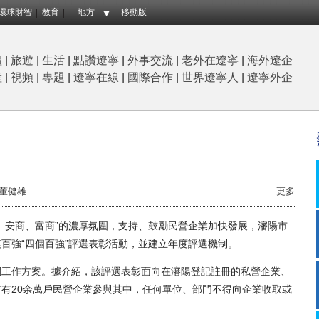
環球財智
教育
地方
移動版
體
|
旅遊
|
生活
|
點讚遼寧
|
外事交流
|
老外在遼寧
|
海外遼企
産
|
視頻
|
專題
|
遼寧在線
|
國際合作
|
世界遼寧人
|
遼寧外企
董健雄
更多
安商、富商”的濃厚氛圍，支持、鼓勵民營企業加快發展，瀋陽市
百強“四個百強”評選表彰活動，並建立年度評選機制。
工作方案。據介紹，該評選表彰面向在瀋陽登記註冊的私營企業、
有20余萬戶民營企業參與其中，任何單位、部門不得向企業收取或