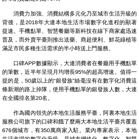
消費力加強、消費結構多元化乃至城市生活升級的
背後，是2018年大連本地生活市場數字化進程的顯著
提速。手機點單、智慧餐廳等新科技在線下商家處迅速
普及，而外賣平臺則推出送藥、商超便利、鮮花綠植等
滿足市民多種生活需求的半小時送上門服務。
口碑APP數據顯示，大連消費者在餐廳用手機點單
的筆數，近半年呈現月均增長95%的超高增速。值得一
提的是，50歲以上的“銀發族”絲毫沒有在數字化消費這
條新潮的路上掉隊，使用手機點單的銀發族人數，大連
在全國排名第20名。
作為國內領先的本地生活服務平臺，阿裏本地生活
服務公司旗下的口碑和餓了麼兩大本地生活平臺共覆蓋
676個城市，有350萬商家入駐。業內專家表示，本地