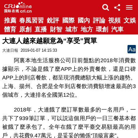
推薦
春風習習
銳評
國際
國內
評論
視頻
文娛
體育
原創
直播
財智
城市
地方
環創
汽車
大連人越來越願意為“享受”買單
大連日報
2019-01-07 14:15:33
阿裏本地生活服務公司日前盤點的2018年消費數
據顯示，不論是餓了麼APP上的外賣餐飲，還是口碑
APP上的到店餐飲，都呈現消費總額大幅上漲的趨勢。
上海、揚州、合肥是全年到店餐飲消費額增速最高的3
個城市，大連排名全國第12位。
2018年，大連餓了麼訂單數最多的一名用戶，一
共下了939筆訂單，可以説這個用戶的一日三餐基本都
被餓了麼承包了。全年在餓了麼平臺交易額最高的用
戶，共花費9.47萬元，是妥妥的懶係“頂級富豪”。