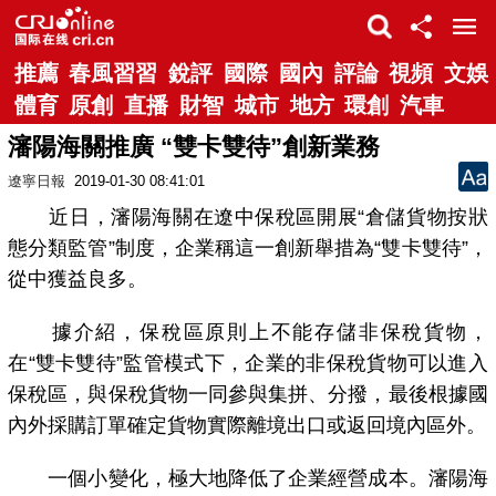
推薦
春風習習
銳評
國際
國內
評論
視頻
文娛
體育
原創
直播
財智
城市
地方
環創
汽車
瀋陽海關推廣 “雙卡雙待”創新業務
遼寧日報
2019-01-30 08:41:01
近日，瀋陽海關在遼中保稅區開展“倉儲貨物按狀
態分類監管”制度，企業稱這一創新舉措為“雙卡雙待”，
從中獲益良多。
據介紹，保稅區原則上不能存儲非保稅貨物，
在“雙卡雙待”監管模式下，企業的非保稅貨物可以進入
保稅區，與保稅貨物一同參與集拼、分撥，最後根據國
內外採購訂單確定貨物實際離境出口或返回境內區外。
一個小變化，極大地降低了企業經營成本。瀋陽海