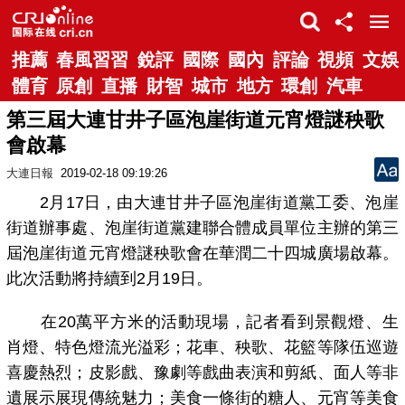
推薦
春風習習
銳評
國際
國內
評論
視頻
文娛
體育
原創
直播
財智
城市
地方
環創
汽車
第三屆大連甘井子區泡崖街道元宵燈謎秧歌
會啟幕
大連日報
2019-02-18 09:19:26
2月17日，由大連甘井子區泡崖街道黨工委、泡崖
街道辦事處、泡崖街道黨建聯合體成員單位主辦的第三
屆泡崖街道元宵燈謎秧歌會在華潤二十四城廣場啟幕。
此次活動將持續到2月19日。
在20萬平方米的活動現場，記者看到景觀燈、生
肖燈、特色燈流光溢彩；花車、秧歌、花籃等隊伍巡遊
喜慶熱烈；皮影戲、豫劇等戲曲表演和剪紙、面人等非
遺展示展現傳統魅力；美食一條街的糖人、元宵等美食