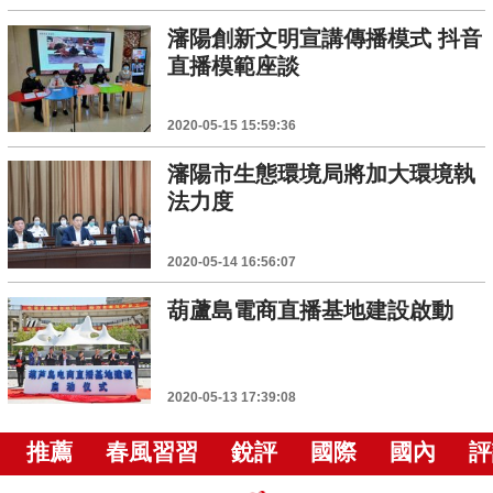
瀋陽創新文明宣講傳播模式 抖音
直播模範座談
2020-05-15 15:59:36
瀋陽市生態環境局將加大環境執
法力度
2020-05-14 16:56:07
葫蘆島電商直播基地建設啟動
2020-05-13 17:39:08
推薦
春風習習
銳評
國際
國內
評