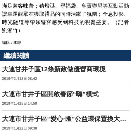
滿足遊客味蕾；猜燈謎、尋福袋、奪寶聯盟等互動活動
讓幸運觀眾在獲取禮品的同時活躍了氛圍；全息投影、
時光隧道等帶領遊客感受到科技的視覺盛宴。（記者
劉湘竹）
編輯：李靜
繼續閱讀
大連甘井子區12條新政做優營商環境
2019年2月12日 08:42
大連市甘井子區開啟春節“嗨”模式
2019年1月25日 14:59
大連市甘井子區“愛心·匯”公益環保置換大集正式啟動
2019年1月22日 09:38