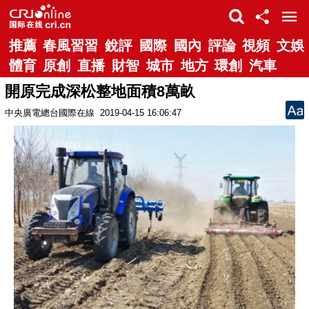
推薦
春風習習
銳評
國際
國內
評論
視頻
文娛
體育
原創
直播
財智
城市
地方
環創
汽車
開原完成深松整地面積8萬畝
中央廣電總台國際在線
2019-04-15 16:06:47