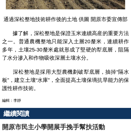
通過深松整地技術耕作後的土地 供圖 開原市委宣傳部
據了解，深松整地是保證玉米連續高産的重要方法
之一。普通農機整地只能深入土層20釐米，連續耕作
多年，土壤25-30釐米處就形成了堅硬的犁底層，阻隔
了水分滲入和作物吸收深層土壤水分。
深松整地是採用大型農機劃破犁底層，抽掉“隔水
板”，建立土壤“水庫”，全面提高土壤保墑抗旱能力的保
護性耕作技術。
編輯：李靜
繼續閱讀
開原市民主小學開展手挽手幫扶活動