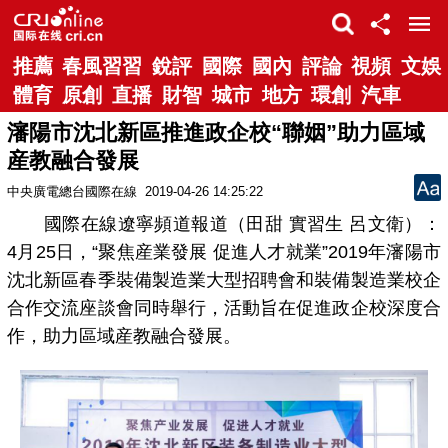
推薦
春風習習
銳評
國際
國內
評論
視頻
文娛
體育
原創
直播
財智
城市
地方
環創
汽車
瀋陽市沈北新區推進政企校“聯姻”助力區域
産教融合發展
中央廣電總台國際在線
2019-04-26 14:25:22
國際在線遼寧頻道報道（田甜 實習生 呂文衛）：
4月25日，“聚焦産業發展 促進人才就業”2019年瀋陽市
沈北新區春季裝備製造業大型招聘會和裝備製造業校企
合作交流座談會同時舉行，活動旨在促進政企校深度合
作，助力區域産教融合發展。