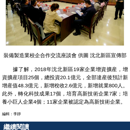
裝備製造業校企合作交流座談會 供圖 沈北新區宣傳部
據了解，2018年沈北新區19家企業增資擴産，增
資擴産項目25個，總投資20.1億元，全部達産後預計新
增産值48.3億元，新增稅收2.6億元，新增就業800人。
此外，轉化科技成果17個，培育高新技術企業7家；培
養小巨人企業4個；11家企業被認定為高新技術企業。
編輯：李靜
繼續閱讀