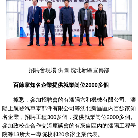
招聘會現場 供圖 沈北新區宣傳部
百餘家知名企業提供就業崗位2000多個
據悉，參加招聘會的有瀋陽六和機械有限公司、瀋
陽上航發汽車零部件有限公司等沈北新區區內百餘家知
名企業，招聘工種300多個，提供就業崗位2000多個。
參加政校企合作交流座談會的有來自區內的瀋陽工程學
院等13所大中專院校和20余家企業代表。