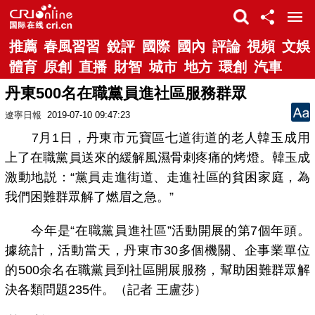
推薦
春風習習
銳評
國際
國內
評論
視頻
文娛
體育
原創
直播
財智
城市
地方
環創
汽車
丹東500名在職黨員進社區服務群眾
遼寧日報
2019-07-10 09:47:23
7月1日，丹東市元寶區七道街道的老人韓玉成用
上了在職黨員送來的緩解風濕骨刺疼痛的烤燈。韓玉成
激動地説：“黨員走進街道、走進社區的貧困家庭，為
我們困難群眾解了燃眉之急。”
今年是“在職黨員進社區”活動開展的第7個年頭。
據統計，活動當天，丹東市30多個機關、企事業單位
的500余名在職黨員到社區開展服務，幫助困難群眾解
決各類問題235件。（記者 王盧莎）