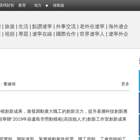
環球財智
教育
地方
移動版
體
|
旅遊
|
生活
|
點讚遼寧
|
外事交流
|
老外在遼寧
|
海外遼企
産
|
視頻
|
專題
|
遼寧在線
|
國際合作
|
世界遼寧人
|
遼寧外企
：董健雄
更多
模創新成果，激發調動廣大職工的創新活力，提升基層科技創新應
館舉辦“2019年葫蘆島市勞動模範(高技能人才)創新工作室創新成果
當實幹，開拓進取，紮實推動黨政所需、職工所盼、工會所能的工