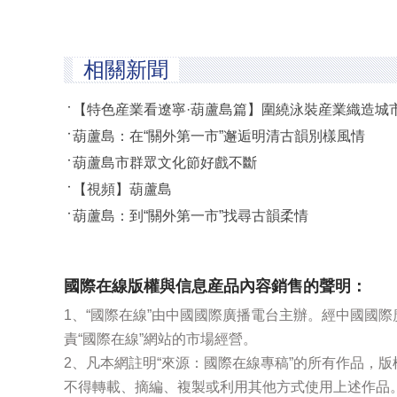
相關新聞
【特色産業看遼寧·葫蘆島篇】圍繞泳裝産業織造城
葫蘆島：在“關外第一市”邂逅明清古韻別樣風情
葫蘆島市群眾文化節好戲不斷
【視頻】葫蘆島
葫蘆島：到“關外第一市”找尋古韻柔情
國際在線版權與信息産品內容銷售的聲明：
1、“國際在線”由中國國際廣播電台主辦。經中國國
責“國際在線”網站的市場經營。
2、凡本網註明“來源：國際在線專稿”的所有作品，
不得轉載、摘編、複製或利用其他方式使用上述作品