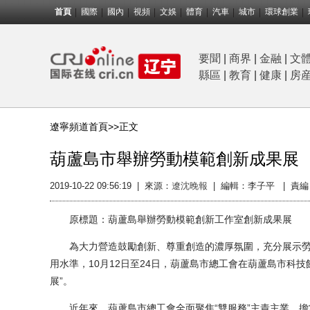
首頁
國際
國內
視頻
文娛
體育
汽車
城市
環球創業
要聞
|
商界
|
金融
|
文
縣區
|
教育
|
健康
|
房
遼寧頻道首頁>>
正文
葫蘆島市舉辦勞動模範創新成果展
2019-10-22 09:56:19
|
來源：
遼沈晚報
|
編輯：李子平 |
責編
原標題：葫蘆島舉辦勞動模範創新工作室創新成果展
為大力營造鼓勵創新、尊重創造的濃厚氛圍，充分展示勞
用水準，10月12日至24日，葫蘆島市總工會在葫蘆島市科技
展”。
近年來，葫蘆島市總工會全面聚焦“雙服務”主責主業，擔