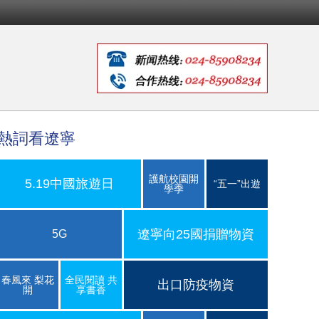
熱詞看遼寧
護航校園開
5.19中國旅遊日
“五一”出遊
學季
遼寧向25國捐贈物資
5G
春風來 梨花
全民閱讀 共
出口防疫物資
開
享書香