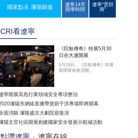
遼寧14市
遼寧“雲招
國家點名 瀋陽驕傲
開學時間
商”
CRI看遼寧
《巨鯨傳奇》特展5月30
日在大連開展
5月29日，《巨鯨傳奇》特展
新聞發佈會召開。
遼寧開展高危行業領域安全專項整治
2020瀋陽市網絡直播帶貨節于洪專場即將開幕
全面消殺 瀋陽盛京大劇院迎復演
瀋陽文官社區開展創建國家安全發展示範城活動
點讚遼寧
遼寧在線