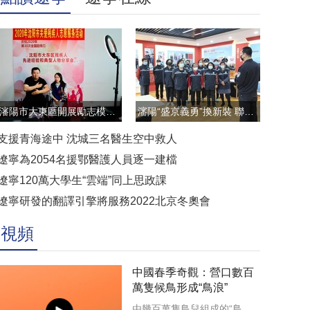
瀋陽市大東區開展勵志模範雲直播訪談活動
瀋陽“盛京義勇”換新裝 聯防聯控顯擔當
支援青海途中 沈城三名醫生空中救人
遼寧為2054名援鄂醫護人員逐一建檔
遼寧120萬大學生“雲端”同上思政課
遼寧研發的翻譯引擎將服務2022北京冬奧會
視頻
中國春季奇觀：營口數百
萬隻候鳥形成“鳥浪”
由幾百萬隻鳥兒組成的“鳥