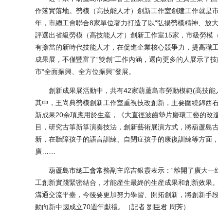
作落實落地。勞模（高技能人才）創新工作室創建工作就是市總
年，市總工會聯合8家單位著力打造了以“弘揚勞模精神、放
評選出省級勞模（高技能人才）創新工作室15家，市級勞模
有擔當的新時代技能人才，在促進企業核心競爭力，提高職
成果展，不僅豐富了“雙創”工作內涵，還向更多的人展示了
市“全面振興、全方位振興”發展。
創新成果展活動中，共有42家葫蘆島市勞動模範(高技能
其中，王尚典勞模創新工作室重視技改創新，主要圍繞錦西
新成果20余項應用於生産，《大直徑波齒墊片磨環工藝的改
目，研究古箏新箏演奏技法，創新藝術展演方式，將葫蘆島古
新，在聽障孩子的語言訓練、自閉症孩子的康復訓練等方面
廣……
葫蘆島市總工會常務副主席吉銀霞表示：“離開了廣大一線
工創新實踐緊密結合，才能産生最終的生産成果和創新效果。
溝通交流平臺，今後要更加努力學習、開拓創新，將創新手
動向新中國成立70週年獻禮。（記者 劉臣君 周芳）