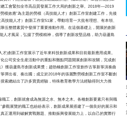
工會緊扣全市高品質發展工作大局的創新之舉。2018年—2019
大勞模效應”為主題的勞模（高技能人才）創新工作室創建工作，先後
（高技能人才）創新工作室51家，帶動培育一大批有理想、有本領、
工隊伍整體素質中發揮了重要推動作用。在這個基礎上，開展的創新
技能人才風采，弘揚了勞模精神，倡導了創新攻堅品格，助力葫蘆島
人才)創新工作室展示了近年來科技創新成果和目前最新應用成果。
石化公司安全生産活動中的重點和難點問題開展創新和攻關，完成創
進》獲葫蘆島市創新成果獎；趙勃楠創新工作室創作古箏新箏演奏曲
箏彈出省、奏出國；成立於2018年的張麗艷勞模創新工作室不斷創
，摸索總結出了許多寶貴經驗，特殊教育教學方法經驗得到大力推
職工，創新就會成為無源之水、無本之木。各種創新要素只有與職
”參觀展覽的職工也紛紛表示，創新成果展搭建了一個良好的展示和
段真正運用到破解實戰難題、推動振興發展能力上，以自己的實際行