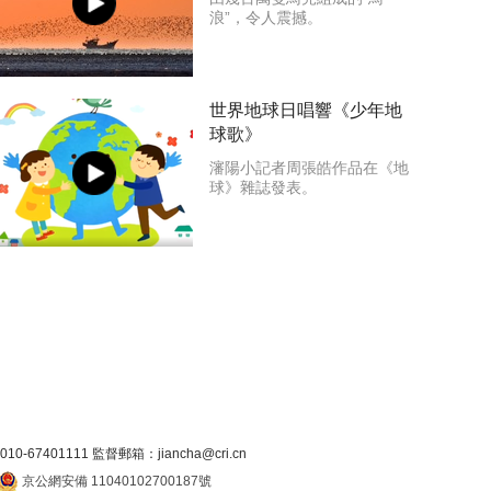
浪”，令人震撼。
世界地球日唱響《少年地
球歌》
瀋陽小記者周張皓作品在《地
球》雜誌發表。
7401111 監督郵箱：jiancha@cri.cn
京公網安備 11040102700187號