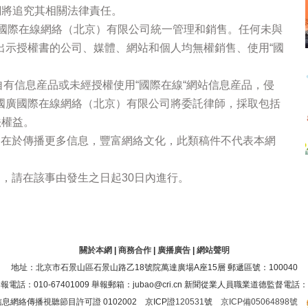
網將追究其相關法律責任。
廣國際在線網絡（北京）有限公司統一管理和銷售。任何未與
出示授權書的公司、媒體、網站和個人均無權銷售、使用“國
站自有信息産品或未經授權使用“國際在線“網站信息産品，侵
國廣國際在線網絡（北京）有限公司將委託律師，採取包括
法權益。
的在於傳播更多信息，豐富網絡文化，此類稿件不代表本網
，請在該事由發生之日起30日內進行。
關於本網
|
商務合作
|
廣播廣告
|
網站聲明
地址：北京市石景山區石景山路乙18號院萬達廣場A座15層 郵遞區號：100040
：010-67401009 舉報郵箱：jubao@cri.cn 新聞從業人員職業道德監督電話：010-6
息網絡傳播視聽節目許可證 0102002 京ICP證
120531
號
京ICP備05064898號