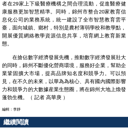
者在29家上下級醫療機構之間合理流動，促進醫療健
康服務更加智慧精準。同時，錦州市整合20家教育信
息化公司的業務系統，統一建設了全市智慧教育雲平
臺，面向城鎮、鄉村，特別是農村薄弱學校和教學點，
開展優質網絡教學資源信息共享，培育網上教育新業
態。
在搶佔數字經濟發展先機，推動數字經濟發展壯大
的同時，錦州不斷優化營商環境，服務好企業，幫助企
業鞏固擴大市場，提高品牌知名度和競爭力。可以預
見，在不久的未來，以華為為核心、具有國內國際影響
力和競爭力的大數據産業生態圈，將在錦州大地上煥發
蓬勃生機。（ 記者 高華庚 ）
編輯：李靜
繼續閱讀