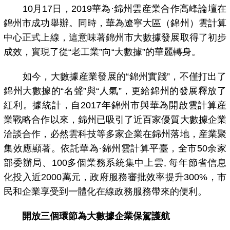
10月17日，2019華為·錦州雲産業合作高峰論壇在
錦州市成功舉辦。同時，華為遼寧大區（錦州）雲計算
中心正式上線，這意味著錦州市大數據發展取得了初步
成效，實現了從“老工業”向“大數據”的華麗轉身。
如今，大數據産業發展的“錦州實踐”，不僅打出了
錦州大數據的“名聲”與“人氣”，更給錦州的發展釋放了
紅利。據統計，自2017年錦州市與華為開啟雲計算産
業戰略合作以來，錦州已吸引了近百家優質大數據企業
洽談合作，必然雲科技等多家企業在錦州落地，産業聚
集效應顯著。依託華為·錦州雲計算平臺，全市50余家
部委辦局、100多個業務系統集中上雲, 每年節省信息
化投入近2000萬元，政府服務審批效率提升300%，市
民和企業享受到一體化在線政務服務帶來的便利。
開放三個環節為大數據企業保駕護航