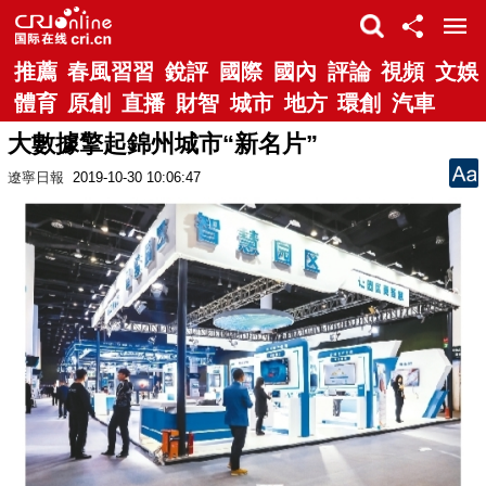
推薦
春風習習
銳評
國際
國內
評論
視頻
文娛
體育
原創
直播
財智
城市
地方
環創
汽車
大數據擎起錦州城市“新名片”
遼寧日報
2019-10-30 10:06:47