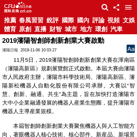
推薦
春風習習
銳評
國際
國內
評論
視頻
文娛
體育
原創
直播
財智
城市
地方
環創
汽車
2019瀋陽智創師創新創業大賽啟動
瀋陽日報
2019-11-06 10:03:27
11月5日，2019瀋陽智創師創新創業大賽在渾南區
（瀋陽高新區）規劃展覽館正式啟動。本屆大賽由瀋陽
市人民政府主辦，瀋陽市科學技術局、瀋陽高新區、瀋
陽新松機器人自動化股份有限公司承辦。大賽以“智
慧、創新、融通、共生”為主題，旨在加快打造瀋陽市
大中小企業融通發展的機器人産業生態圈，提升瀋陽市
機器人主導産業規模。
本屆智創師創新創業大賽聚焦機器人與人工智能方
向，著眼機器人核心技術、核心部件、新産品、新場景