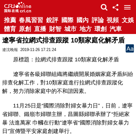
推薦
春風習習
銳評
國際
國內
評論
視頻
文娛
體育
原創
直播
財智
城市
地方
環創
汽車
遼寧省拉網式排查跟蹤 10類家庭化解矛盾
遼沈晚報
2019-11-26 17:21:24
原標題：拉網式排查跟蹤 10類家庭化解矛盾
遼寧省各級婦聯組織將繼續開展婚姻家庭矛盾糾紛
排查化解工作，對10類家庭進行拉網式排查跟蹤化
解，努力消除家庭中的不和諧因素。
11月25日是“國際消除對婦女暴力日”，日前，遼寧
省婦聯、鐵嶺市婦聯主辦，昌圖縣婦聯承辦了“拒絕家
暴 法進萬家 巾幗在行動”遼寧省“國際消除對婦女暴力
日”宣傳暨平安家庭創建舉行。