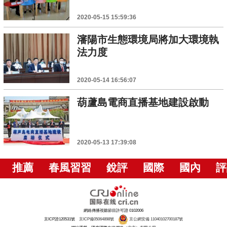
2020-05-15 15:59:36
瀋陽市生態環境局將加大環境執
法力度
2020-05-14 16:56:07
葫蘆島電商直播基地建設啟動
2020-05-13 17:39:08
推薦
春風習習
銳評
國際
國內
評
網絡傳播視聽節目許可證 0102006
京ICP證120531號
京ICP備05064898號
京公網安備 11040102700187號