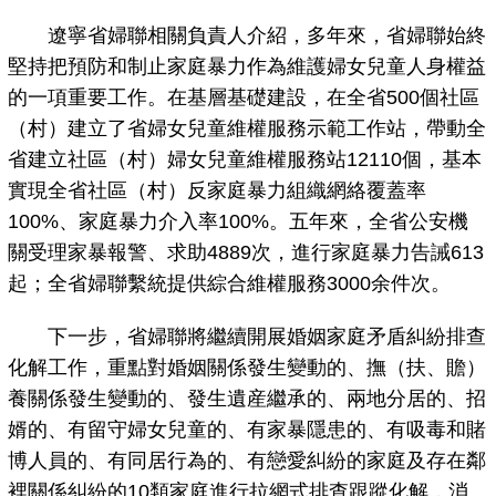
遼寧省婦聯相關負責人介紹，多年來，省婦聯始終
堅持把預防和制止家庭暴力作為維護婦女兒童人身權益
的一項重要工作。在基層基礎建設，在全省500個社區
（村）建立了省婦女兒童維權服務示範工作站，帶動全
省建立社區（村）婦女兒童維權服務站12110個，基本
實現全省社區（村）反家庭暴力組織網絡覆蓋率
100%、家庭暴力介入率100%。五年來，全省公安機
關受理家暴報警、求助4889次，進行家庭暴力告誡613
起；全省婦聯繫統提供綜合維權服務3000余件次。
下一步，省婦聯將繼續開展婚姻家庭矛盾糾紛排查
化解工作，重點對婚姻關係發生變動的、撫（扶、贍）
養關係發生變動的、發生遺産繼承的、兩地分居的、招
婿的、有留守婦女兒童的、有家暴隱患的、有吸毒和賭
博人員的、有同居行為的、有戀愛糾紛的家庭及存在鄰
裡關係糾紛的10類家庭進行拉網式排查跟蹤化解，消