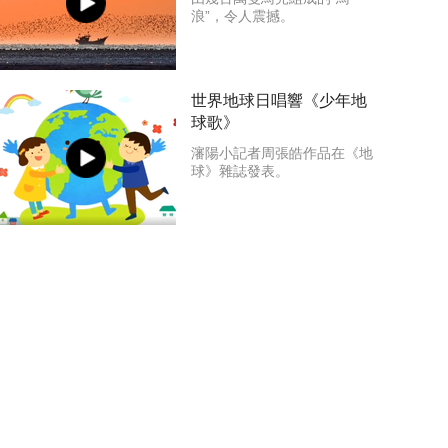
浪”，令人震撼。
世界地球日唱響《少年地
球歌》
瀋陽小記者周張皓作品在《地
球》雜誌發表。