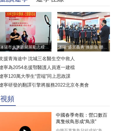
瀋陽市大東區開展勵志模範雲直播訪談活動
瀋陽“盛京義勇”換新裝 聯防聯控顯擔當
支援青海途中 沈城三名醫生空中救人
遼寧為2054名援鄂醫護人員逐一建檔
遼寧120萬大學生“雲端”同上思政課
遼寧研發的翻譯引擎將服務2022北京冬奧會
視頻
中國春季奇觀：營口數百
萬隻候鳥形成“鳥浪”
由幾百萬隻鳥兒組成的“鳥