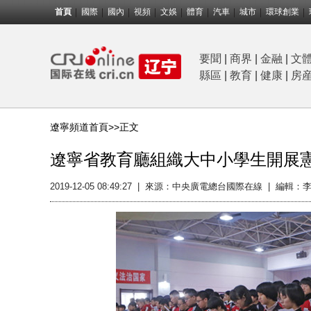
首頁
國際
國內
視頻
文娛
體育
汽車
城市
環球創業
要聞
|
商界
|
金融
|
文
縣區
|
教育
|
健康
|
房
遼寧頻道首頁>>
正文
遼寧省教育廳組織大中小學生開展
2019-12-05 08:49:27
|
來源：中央廣電總台國際在線
|
編輯：李