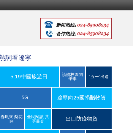
熱詞看遼寧
護航校園開
5.19中國旅遊日
“五一”出遊
學季
遼寧向25國捐贈物資
5G
春風來 梨花
全民閱讀 共
出口防疫物資
開
享書香