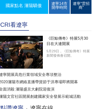
遼寧14市
遼寧“雲招
國家點名 瀋陽驕傲
開學時間
商”
CRI看遼寧
《巨鯨傳奇》特展5月30
日在大連開展
5月29日，《巨鯨傳奇》特展
新聞發佈會召開。
遼寧開展高危行業領域安全專項整治
2020瀋陽市網絡直播帶貨節于洪專場即將開幕
全面消殺 瀋陽盛京大劇院迎復演
瀋陽文官社區開展創建國家安全發展示範城活動
點讚遼寧
遼寧在線