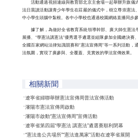
活動通過視頻連線與教育部北京主會場一起舉辦升旗儀式，
法日晨讀活動讓青少年學生在莊嚴的儀式中，樹立尊崇憲法
中小學生頭腦中紮根。各中小學校也通過校園網絡直播同步
據了解，為做好全省教育系統領導幹部、廣大師生憲法學習
展播、“學憲法講憲法”優秀選手遴選並組隊參加全國總決賽、
全國百家網站法律知識競賽和“憲法宣傳周”等一系列活動，
法氛圍，實現了廣參與、全覆蓋、見實效的學法宣傳效果。
相關新聞
遼寧省婦聯舉辦憲法宣傳周普法宣傳活動
瀋陽市憲法宣傳周啟動
瀋陽市啟動“憲法宣傳周”宣傳活動
遼寧省第四屆“學憲法 講憲法”遴選賽順利閉幕
“憲法進公共場所”“憲法進萬家”活動在遼寧省展開