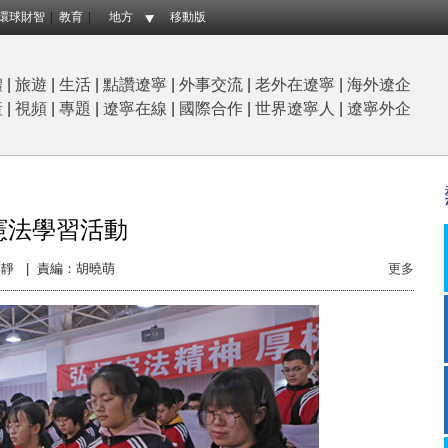
環球財智
教育
地方
移動版
體
|
旅遊
|
生活
|
點讚遼寧
|
外事交流
|
老外在遼寧
|
海外遼企
産
|
視頻
|
專題
|
遼寧在線
|
國際合作
|
世界遼寧人
|
遼寧外企
憲法學習活動
靜 |
責編：胡曉萌
更多