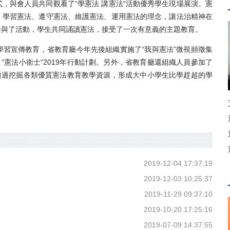
與會人員共同觀看了“學憲法 講憲法”活動優秀學生現場展演。憲
、學習憲法、遵守憲法、維護憲法、運用憲法的理念，讓法治精神在
參與了活動，學生共同誦讀憲法，接受了一次有意義的主題教育。
宣傳教育，省教育廳今年先後組織實施了“我與憲法”微視頻徵集
“憲法小衛士”2019年行動計劃。另外，省教育廳還組織人員參加了
通過挖掘各類優質憲法教育教學資源，形成大中小學生比學趕超的學
2019-12-04 17:37:19
2019-12-03 10:25:37
2019-11-29 09:37:10
2019-10-20 17:25:16
2019-07-09 14:37:55