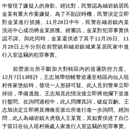
中發現了嫌疑人的身影。經比對，民警認為岫岩鎮居民
金某有重大作案嫌疑。為了不貽誤時機，民警決定立即
對金某進行抓捕。11月28日中午，民警在岫岩鎮內某
洗浴中心成功將金某抓獲。經審訊，金某對犯罪事實供
認不諱。與此同時，金某還供述了其于11月26日、11
月28日上午分別在前營鎮和岫岩鎮城東某居民家中進
行入室盜竊的犯罪事實。
前營派出所不斷加大對轄區內的巡邏防控力度。
12月7日13時許，王志旭帶領輔警巡邏至轄區內仙人咀
村佟家堡組時，發現一人形跡可疑。此人見到警車立即
掉頭，準備逃脫。王志旭見此情況後立即將他攔下並進
行盤問。在詢問過程中，此人閃爍其詞，破綻百齣。王
志旭決定立即將其傳喚至派出所進行進一步詢問。經詢
問，此人為岫岩鎮大虎嶺人王某寬，其如實供述了自己
于當日在仙人咀村兩處人家進行入室盜竊的犯罪事實。