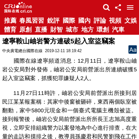
推薦
春風習習
銳評
國際
國內
評論
視頻
文娛
體育
原創
直播
財智
城市
地方
環創
汽車
遼寧鞍山岫岩警方連破5起入室盜竊案
中央廣電總台國際在線
2019-12-11 18:19:42
國際在線遼寧頻道消息：12月11日，遼寧鞍山岫
岩公安局對外發佈，岫岩公安局前營派出所連續破獲5
起入室盜竊案，抓獲犯罪嫌疑人2人。
11月27日11時許，岫岩公安局前營派出所接到居
民江某某報案稱：其家中後窗被砸碎，東西兩個臥室被
翻動，家中5800元現金和一個臺式電腦主機殼被盜。
接到報警後，岫岩公安局前營派出所所長王志旭高度重
視，立即安排組織警力以案發地為中心進行排查，在大
量的走訪和摸排之後，教導員孫慶君和民警劉飛在工作