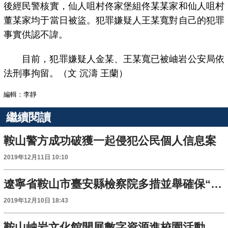
後經民警核實，仙人咀村佟家堡組佟某某家和仙人咀村
董某家均于當日被盜。犯罪嫌疑人王某寬對自己的犯罪
事實供認不諱。
目前，犯罪嫌疑人金某、王某寬已被岫岩公安局依
法刑事拘留。（文 沉濤 王蘭）
編輯：李靜
繼續閱讀
鞍山警方成功破獲一起侵犯公民個人信息案
2019年12月11日 10:10
遼寧省鞍山市臺安縣檢察院多措並舉確保“群眾來信件件有回復”落地見效
2019年12月10日 18:43
鞍山岫岩文化館開展數字資源進校園活動